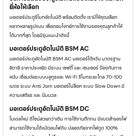
ยี่ห้อให้เลือก
มอเตอร์ประตูรีโมทอัตโนมัติ พร้อมติดตั้ง เรามีให้คุณเลือก
หลากหลายรูปแบบ เพื่อตอบโจทย์การใช้งานของคุณลูกค้าให้
ได้มากที่สุด โดยมีรุ่นแนะนำดังนี้
มอเตอร์ประตูอัตโนมัติ BSM AC
มอเตอร์ประตูอัตโนมัติ BSM AC มอเตอร์ไต้หวัน มาตรฐาน
อิตาลี ราคาประหยัด มีระบบ เซฟตี้ และ เซนเซอร์ ป้องกันการ
หนีบ เชื่อมต่อระบบบลูทูธและ Wi-Fi รีโมทระยะไกล 70-100
เมตร ระบบ Anti Jam มอเตอร์ไม่ล็อค ระบบ Slow Down มี
ความเสถียร และ นิ่มนวล
มอเตอร์ประตูอัตโนมัติ BSM DC
โมเดลใหม่ ดีไซน์สวยกว่าเดิม การใช้งานถึกทน มีแบตสำรองไฟ
สามารถใช้งานได้แม้ตอนไฟดับ ปลอดภัยจากไฟดูด 100%