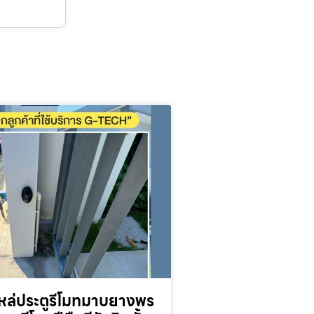
หล่ประตูรีโมทมาบยางพร