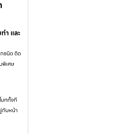
ท
ับทำ และ
ุกชนิด ติด
บบพิเศษ
มททั้งที
ู่กับหน้า