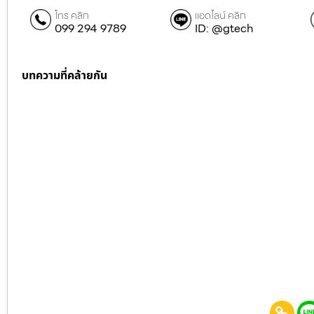
โทร คลิก
แอดไลน์ คลิก
099 294 9789
ID: @gtech
บทความที่คล้ายกัน