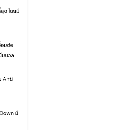
่สุด โดยมี
่อมต่อ
ิ่มนวล
บ Anti
w Down มี