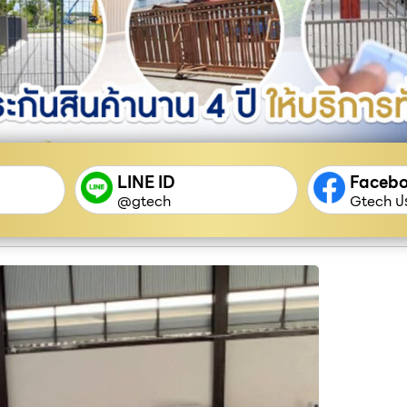
LINE ID
Faceb
@gtech
Gtech ปร