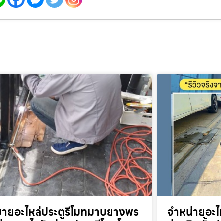
ขายอะไหล่ประตูรีโมทมาบยางพร
จำหน่ายอะไ