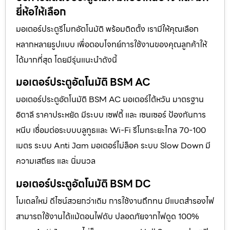
ยี่ห้อให้เลือก
มอเตอร์ประตูรีโมทอัตโนมัติ พร้อมติดตั้ง เรามีให้คุณเลือก
หลากหลายรูปแบบ เพื่อตอบโจทย์การใช้งานของคุณลูกค้าให้
ได้มากที่สุด โดยมีรุ่นแนะนำดังนี้
มอเตอร์ประตูอัตโนมัติ BSM AC
มอเตอร์ประตูอัตโนมัติ BSM AC มอเตอร์ไต้หวัน มาตรฐาน
อิตาลี ราคาประหยัด มีระบบ เซฟตี้ และ เซนเซอร์ ป้องกันการ
หนีบ เชื่อมต่อระบบบลูทูธและ Wi-Fi รีโมทระยะไกล 70-100
เมตร ระบบ Anti Jam มอเตอร์ไม่ล็อค ระบบ Slow Down มี
ความเสถียร และ นิ่มนวล
มอเตอร์ประตูอัตโนมัติ BSM DC
โมเดลใหม่ ดีไซน์สวยกว่าเดิม การใช้งานถึกทน มีแบตสำรองไฟ
สามารถใช้งานได้แม้ตอนไฟดับ ปลอดภัยจากไฟดูด 100%