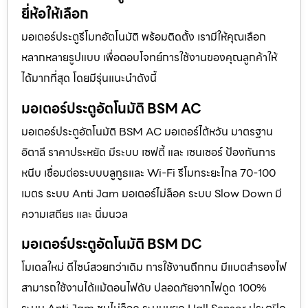
ยี่ห้อให้เลือก
มอเตอร์ประตูรีโมทอัตโนมัติ พร้อมติดตั้ง เรามีให้คุณเลือก
หลากหลายรูปแบบ เพื่อตอบโจทย์การใช้งานของคุณลูกค้าให้
ได้มากที่สุด โดยมีรุ่นแนะนำดังนี้
มอเตอร์ประตูอัตโนมัติ BSM AC
มอเตอร์ประตูอัตโนมัติ BSM AC มอเตอร์ไต้หวัน มาตรฐาน
อิตาลี ราคาประหยัด มีระบบ เซฟตี้ และ เซนเซอร์ ป้องกันการ
หนีบ เชื่อมต่อระบบบลูทูธและ Wi-Fi รีโมทระยะไกล 70-100
เมตร ระบบ Anti Jam มอเตอร์ไม่ล็อค ระบบ Slow Down มี
ความเสถียร และ นิ่มนวล
มอเตอร์ประตูอัตโนมัติ BSM DC
โมเดลใหม่ ดีไซน์สวยกว่าเดิม การใช้งานถึกทน มีแบตสำรองไฟ
สามารถใช้งานได้แม้ตอนไฟดับ ปลอดภัยจากไฟดูด 100%