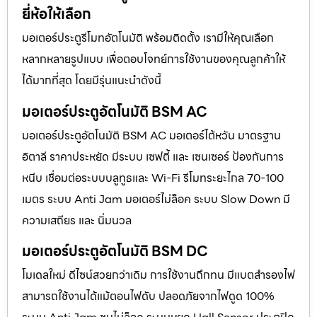
ยี่ห้อให้เลือก
มอเตอร์ประตูรีโมทอัตโนมัติ พร้อมติดตั้ง เรามีให้คุณเลือก
หลากหลายรูปแบบ เพื่อตอบโจทย์การใช้งานของคุณลูกค้าให้
ได้มากที่สุด โดยมีรุ่นแนะนำดังนี้
มอเตอร์ประตูอัตโนมัติ BSM AC
มอเตอร์ประตูอัตโนมัติ BSM AC มอเตอร์ไต้หวัน มาตรฐาน
อิตาลี ราคาประหยัด มีระบบ เซฟตี้ และ เซนเซอร์ ป้องกันการ
หนีบ เชื่อมต่อระบบบลูทูธและ Wi-Fi รีโมทระยะไกล 70-100
เมตร ระบบ Anti Jam มอเตอร์ไม่ล็อค ระบบ Slow Down มี
ความเสถียร และ นิ่มนวล
มอเตอร์ประตูอัตโนมัติ BSM DC
โมเดลใหม่ ดีไซน์สวยกว่าเดิม การใช้งานถึกทน มีแบตสำรองไฟ
สามารถใช้งานได้แม้ตอนไฟดับ ปลอดภัยจากไฟดูด 100%