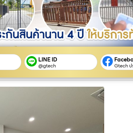
LINE ID
Faceb
@gtech
Gtech ปร