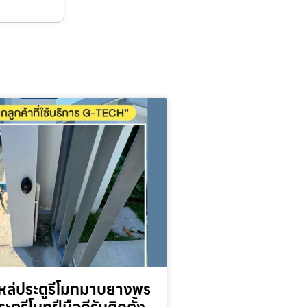
หล่ประตูรีโมทมาบยางพร