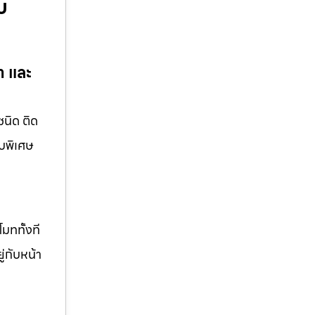
บ
ทำ และ
ชนิด ติด
บบพิเศษ
มททั้งที
ู่กับหน้า