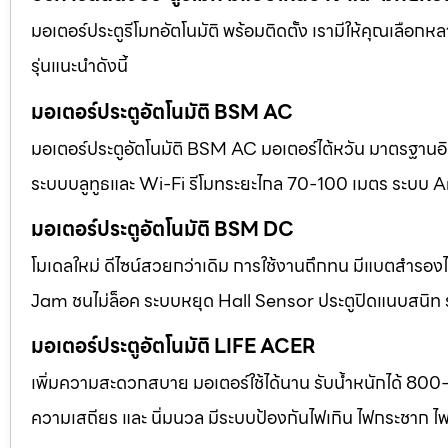
มอเตอร์ประตูรีโมทอัตโนมัติ พร้อมติดตั้ง เรามีให้คุณเลือก
รุ่นแนะนำดังนี้
มอเตอร์ประตูอัตโนมัติ BSM AC
มอเตอร์ประตูอัตโนมัติ BSM AC มอเตอร์ไต้หวัน มาตรฐานอิตา
ระบบบลูทูธและ Wi-Fi รีโมทระยะไกล 70-100 เมตร ระบบ A
มอเตอร์ประตูอัตโนมัติ BSM DC
โมเดลใหม่ ดีไซน์สวยกว่าเดิม การใช้งานถึกทน มีแบตสำร
Jam ชนไม่ล็อค ระบบหยุด Hall Sensor ประตูปิดแนบสนิท
มอเตอร์ประตูอัตโนมัติ LIFE ACER
เพิ่มความสะดวกสบาย มอเตอร์ใช้ได้นาน รับน้ำหนักได้ 800
ความเสถียร และ นิ่มนวล มีระบบป้องกันไฟเกิน ไฟกระชาก ไ