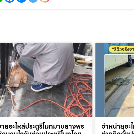
ขายอะไหล่ประตูรีโมทมาบยางพร
จำหน่ายอะไ