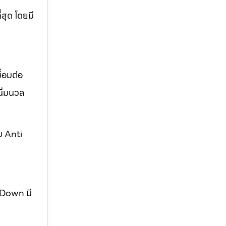
่สุด โดยมี
่อมต่อ
ิ่มนวล
บ Anti
w Down มี