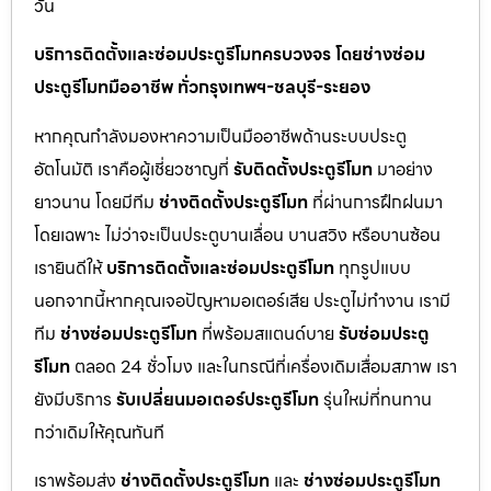
วัน
บริการติดตั้งและซ่อมประตูรีโมทครบวงจร โดยช่างซ่อม
ประตูรีโมทมืออาชีพ ทั่วกรุงเทพฯ-ชลบุรี-ระยอง
หากคุณกำลังมองหาความเป็นมืออาชีพด้านระบบประตู
อัตโนมัติ เราคือผู้เชี่ยวชาญที่
รับติดตั้งประตูรีโมท
มาอย่าง
ยาวนาน โดยมีทีม
ช่างติดตั้งประตูรีโมท
ที่ผ่านการฝึกฝนมา
โดยเฉพาะ ไม่ว่าจะเป็นประตูบานเลื่อน บานสวิง หรือบานซ้อน
เรายินดีให้
บริการติดตั้งและซ่อมประตูรีโมท
ทุกรูปแบบ
นอกจากนี้หากคุณเจอปัญหามอเตอร์เสีย ประตูไม่ทำงาน เรามี
ทีม
ช่างซ่อมประตูรีโมท
ที่พร้อมสแตนด์บาย
รับซ่อมประตู
รีโมท
ตลอด 24 ชั่วโมง และในกรณีที่เครื่องเดิมเสื่อมสภาพ เรา
ยังมีบริการ
รับเปลี่ยนมอเตอร์ประตูรีโมท
รุ่นใหม่ที่ทนทาน
กว่าเดิมให้คุณทันที
เราพร้อมส่ง
ช่างติดตั้งประตูรีโมท
และ
ช่างซ่อมประตูรีโมท