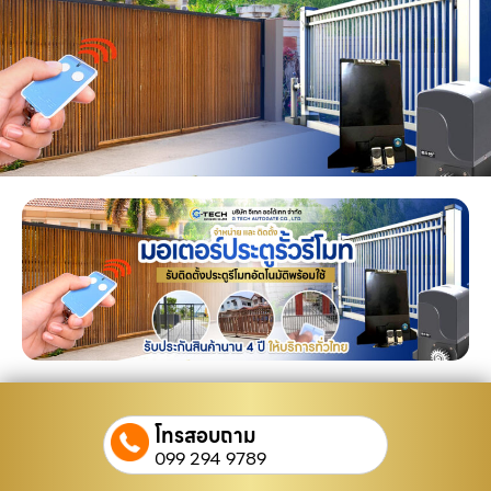
โทรสอบถาม
099 294 9789