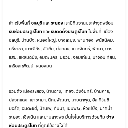
สำหรับพื้นที่
ชลบุรี
และ
ระยอ
ง
เรามีทีมงานประจำจุดพร้อม
รับซ่อมประตูรีโมท
และ
รับติดตั้งป
ระตูรีโมท
ในพื้นที่:
เมือง
ชลบุรี, บ้านบึง, หนองใหญ่, บางละมุง, พานท
อง, พนัสนิค
ม,
ศรีราชา, เกาะสีชัง, สัตหีบ, บ่อทอง, เกาะจันทร์, พัทยา, บาง
แสน, แหลมฉบัง, อมตะนคร, บ่อวิน, จอมเทียน, นาจอมเทียน,
เครือสหพัฒน์, หนองมน
รวมถึง เมืองระยอง, บ้านฉาง, แกลง, วังจันทร์, บ้านค่าย,
ปลวกแดง, เขาชะเมา, นิคมพัฒนา, มาบตาพุด, อีสเทิร์นซี
บอร์ด, อมตะซิตี้, บ้านเพ, ทับมา, เนินพระ, ห้วยโป่ง, ปากน้ำ
ระยอง, เชิงเนิน และมาบยางพร มั่นใจในบริการด้วยทีม
ช่าง
ซ่อมประตูรีโมท
ที่คุณไว้วางใจได้