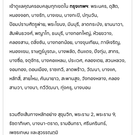
เข้าดูแลคุณครอบคลุมทุกเขตใน
กรุงเทพฯ
: พระนคร, ดุสิต,
หนองจอก, บางรัก, บางเขน, บางกะปิ, ปทุมวัน,
ป้อมปราบศัตรูพ่าย, พระโขนง, มีนบุรี, ลาดกระบัง, ยานนาวา,
สัมพันธวงศ์, พญาไท, ธนบุรี, บางกอกใหญ่, ห้วยขวาง,
คลองสาน, ตลิ่งชัน, บางกอกน้อย, บางขุนเทียน, ภาษีเจริญ,
หนองแขม, ราษฎร์บูรณะ, บางพลัด, ดินแดง, บึงกุ่ม, สาทร,
บางซื่อ, จตุจักร, บางคอแหลม, ประเว
ศ, คลองเตย, สวนหลวง,
จอมทอง, ดอนเมือง, ราชเทวี, ลาดพร้าว, วัฒนา, บางแค,
หลักสี่, สายไหม, คันนายาว, สะพานสูง, วังทองหลาง, คลอง
สามวา, บางนา, ทวีวัฒนา, ทุ่งครุ, บางบอน
รวมถึงเส้นทางหลักอย่าง สุขุมวิท, พระราม 2, พระราม 9,
รัชดาภิเษก, บางนา-ตราด, รามอินทรา, ศรีนครินทร
์,
เพชรเกษม และสุวรรณภูมิ