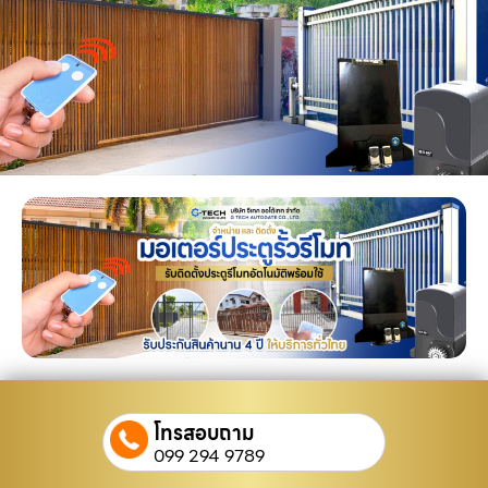
โทรสอบถาม
099 294 9789