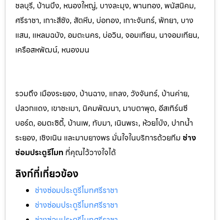
ชลบุรี, บ้านบึง, หนองใหญ่, บางละมุง, พานท
อง, พนัสนิค
ม,
ศรีราชา, เกาะสีชัง, สัตหีบ, บ่อทอง, เกาะจันทร์, พัทยา, บาง
แสน, แหลมฉบัง, อมตะนคร, บ่อวิน, จอมเทียน, นาจอมเทียน,
เครือสหพัฒน์, หนองมน
รวมถึง เมืองระยอง, บ้านฉาง, แกลง, วังจันทร์, บ้านค่าย,
ปลวกแดง, เขาชะเมา, นิคมพัฒนา, มาบตาพุด, อีสเทิร์นซี
บอร์ด, อมตะซิตี้, บ้านเพ, ทับมา, เนินพระ, ห้วยโป่ง, ปากน้ำ
ระยอง, เชิงเนิน และมาบยางพร มั่นใจในบริการด้วยทีม
ช่าง
ซ่อมประตูรีโมท
ที่คุณไว้วางใจได้
ลิงก์ที่เกี่ยวข้อง
ช่างซ่อมประตูรีโมทศรีราชา
ช่างซ่อมประตูรีโมทศรีราชา
ช่างซ่อมประตูรีโมทศรีราชา