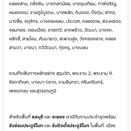
คลองสาน, ตลิ่งชัน, บางกอกน้อย, บางขุนเทียน, ภาษีเจริญ,
หนองแขม, ราษฎร์บูรณะ, บางพลัด, ดินแดง, บึงกุ่ม, สาทร,
บางซื่อ, จตุจักร, บางคอแหลม, ประเว
ศ, คลองเตย, สวนหลวง,
จอมทอง, ดอนเมือง, ราชเทวี, ลาดพร้าว, วัฒนา, บางแค,
หลักสี่, สายไหม, คันนายาว, สะพานสูง, วังทองหลาง, คลอง
สามวา, บางนา, ทวีวัฒนา, ทุ่งครุ, บางบอน
รวมถึงเส้นทางหลักอย่าง สุขุมวิท, พระราม 2, พระราม 9,
รัชดาภิเษก, บางนา-ตราด, รามอินทรา, ศรีนครินทร
์,
เพชรเกษม และสุวรรณภูมิ
สำหรับพื้นที่
ชลบุรี
และ
ระยอ
ง
เรามีทีมงานประจำจุดพร้อม
รับซ่อมประตูรีโมท
และ
รับติดตั้งป
ระตูรีโมท
ในพื้นที่:
เมือง