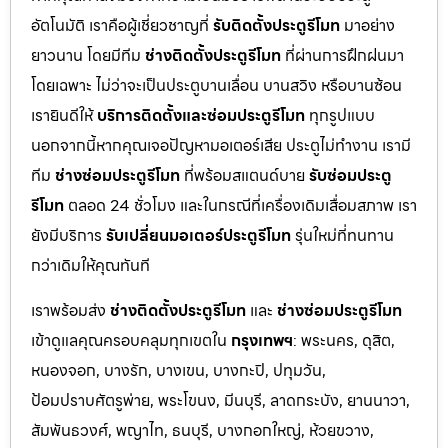
อัตโนมัติ เราคือผู้เชี่ยวชาญที่
รับติดตั้งประตูรีโมท
มาอย่าง
ยาวนาน โดยมีทีม
ช่างติดตั้งประตูรีโมท
ที่ผ่านการฝึกฝนมา
โดยเฉพาะ ไม่ว่าจะเป็นประตูบานเลื่อน บานสวิง หรือบานซ้อน
เรายินดีให้
บริการติดตั้งและซ่อมประตูรีโมท
ทุกรูปแบบ
นอกจากนี้หากคุณเจอปัญหามอเตอร์เสีย ประตูไม่ทำงาน เรามี
ทีม
ช่างซ่อมประตูรีโมท
ที่พร้อมสแตนด์บาย
รับซ่อมประตู
รีโมท
ตลอด 24 ชั่วโมง และในกรณีที่เครื่องเดิมเสื่อมสภาพ เรา
ยังมีบริการ
รับเปลี่ยนมอเตอร์ประตูรีโมท
รุ่นใหม่ที่ทนทาน
กว่าเดิมให้คุณทันที
เราพร้อมส่ง
ช่างติดตั้งประตูรีโมท
และ
ช่างซ่อมประตูรีโมท
เข้าดูแลคุณครอบคลุมทุกเขตใน
กรุงเทพฯ
: พระนคร, ดุสิต,
หนองจอก, บางรัก, บางเขน, บางกะปิ, ปทุมวัน,
ป้อมปราบศัตรูพ่าย, พระโขนง, มีนบุรี, ลาดกระบัง, ยานนาวา,
สัมพันธวงศ์, พญาไท, ธนบุรี, บางกอกใหญ่, ห้วยขวาง,