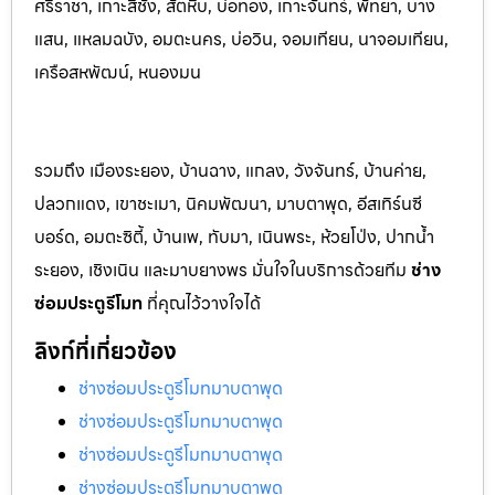
ศรีราชา, เกาะสีชัง, สัตหีบ, บ่อทอง, เกาะจันทร์, พัทยา, บาง
แสน, แหลมฉบัง, อมตะนคร, บ่อวิน, จอมเทียน, นาจอมเทียน,
เครือสหพัฒน์, หนองมน
รวมถึง เมืองระยอง, บ้านฉาง, แกลง, วังจันทร์, บ้านค่าย,
ปลวกแดง, เขาชะเมา, นิคมพัฒนา, มาบตาพุด, อีสเทิร์นซี
บอร์ด, อมตะซิตี้, บ้านเพ, ทับมา, เนินพระ, ห้วยโป่ง, ปากน้ำ
ระยอง, เชิงเนิน และมาบยางพร มั่นใจในบริการด้วยทีม
ช่าง
ซ่อมประตูรีโมท
ที่คุณไว้วางใจได้
ลิงก์ที่เกี่ยวข้อง
ช่างซ่อมประตูรีโมทมาบตาพุด
ช่างซ่อมประตูรีโมทมาบตาพุด
ช่างซ่อมประตูรีโมทมาบตาพุด
ช่างซ่อมประตูรีโมทมาบตาพุด