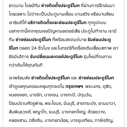
ยาวนาน โดยมีทีม
ช่างติดตั้งประตูรีโมท
ที่ผ่านการฝึกฝนมา
โดยเฉพาะ ไม่ว่าจะเป็นประตูบานเลื่อน บานสวิง หรือบานซ้อน
เรายินดีให้
บริการติดตั้งและซ่อมประตูรีโมท
ทุกรูปแบบ
นอกจากนี้หากคุณเจอปัญหามอเตอร์เสีย ประตูไม่ทำงาน เรามี
ทีม
ช่างซ่อมประตูรีโมท
ที่พร้อมสแตนด์บาย
รับซ่อมประตู
รีโมท
ตลอด 24 ชั่วโมง และในกรณีที่เครื่องเดิมเสื่อมสภาพ เรา
ยังมีบริการ
รับเปลี่ยนมอเตอร์ประตูรีโมท
รุ่นใหม่ที่ทนทาน
กว่าเดิมให้คุณทันที
เราพร้อมส่ง
ช่างติดตั้งประตูรีโมท
และ
ช่างซ่อมประตูรีโมท
เข้าดูแลคุณครอบคลุมทุกเขตใน
กรุงเทพฯ
: พระนคร, ดุสิต,
หนองจอก, บางรัก, บางเขน, บางกะปิ, ปทุมวัน,
ป้อมปราบศัตรูพ่าย, พระโขนง, มีนบุรี, ลาดกระบัง, ยานนาวา,
สัมพันธวงศ์, พญาไท, ธนบุรี, บางกอกใหญ่, ห้วยขวาง,
คลองสาน, ตลิ่งชัน, บางกอกน้อย, บางขุนเทียน, ภาษีเจริญ,