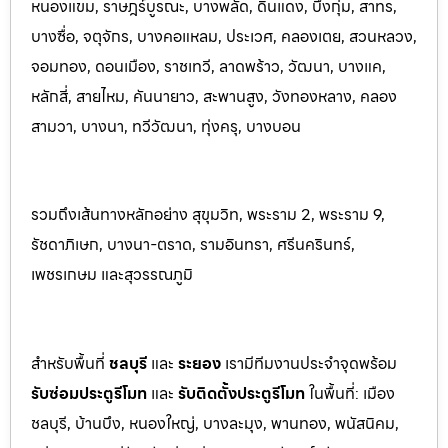
หนองแขม, ราษฎร์บูรณะ, บางพลัด, ดินแดง, บึงกุ่ม, สาทร,
บางซื่อ, จตุจักร, บางคอแหลม, ประเว
ศ, คลองเตย, สวนหลวง,
จอมทอง, ดอนเมือง, ราชเทวี, ลาดพร้าว, วัฒนา, บางแค,
หลักสี่, สายไหม, คันนายาว, สะพานสูง, วังทองหลาง, คลอง
สามวา, บางนา, ทวีวัฒนา, ทุ่งครุ, บางบอน
รวมถึงเส้นทางหลักอย่าง สุขุมวิท, พระราม 2, พระราม 9,
รัชดาภิเษก, บางนา-ตราด, รามอินทรา, ศรีนครินทร
์,
เพชรเกษม และสุวรรณภูมิ
สำหรับพื้นที่
ชลบุรี
และ
ระยอ
ง
เรามีทีมงานประจำจุดพร้อม
รับซ่อมประตูรีโมท
และ
รับติดตั้งป
ระตูรีโมท
ในพื้นที่:
เมือง
ชลบุรี, บ้านบึง, หนองใหญ่, บางละมุง, พานท
อง, พนัสนิค
ม,