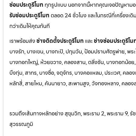
ซ่อมประตูรีโมท
ทุกรูปแบบ นอกจากนี้หากคุณเจอปัญหามอเตอ
รับซ่อมประตูรีโมท
ตลอด 24 ชั่วโมง และในกรณีที่เครื่องเดิ
กว่าเดิมให้คุณทันที
เราพร้อมส่ง
ช่างติดตั้งประตูรีโมท
และ
ช่างซ่อมประตูรีโม
บางรัก, บางเขน, บางกะปิ, ปทุมวัน, ป้อมปราบศัตรูพ่าย, พระ
บางกอกใหญ่, ห้วยขวาง, คลองสาน, ตลิ่งชัน, บางกอกน้อย, 
บึงกุ่ม, สาทร, บางซื่อ, จตุจักร, บางคอแหลม, ประเว
ศ, คลอง
หลักสี่, สายไหม, คันนายาว, สะพานสูง, วังทองหลาง, คลองส
รวมถึงเส้นทางหลักอย่าง สุขุมวิท, พระราม 2, พระราม 9, ร
สุวรรณภูมิ