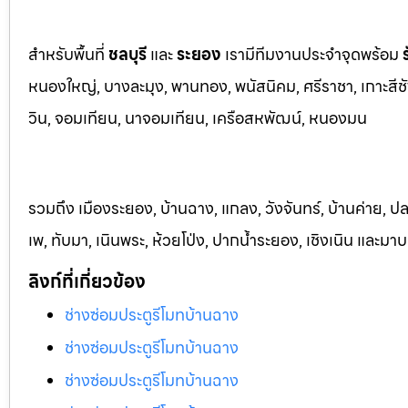
สำหรับพื้นที่
ชลบุรี
และ
ระยอ
ง
เรามีทีมงานประจำจุดพร้อม
หนองใหญ่, บางละมุง, พานท
อง, พนัสนิค
ม, ศรีราชา, เกาะสี
วิน, จอมเทียน, นาจอมเทียน, เครือสหพัฒน์, หนองมน
รวมถึง เมืองระยอง, บ้านฉาง, แกลง, วังจันทร์, บ้านค่าย, ปล
เพ, ทับมา, เนินพระ, ห้วยโป่ง, ปากน้ำระยอง, เชิงเนิน และม
ลิงก์ที่เกี่ยวข้อง
ช่างซ่อมประตูรีโมทบ้านฉาง
ช่างซ่อมประตูรีโมทบ้านฉาง
ช่างซ่อมประตูรีโมทบ้านฉาง