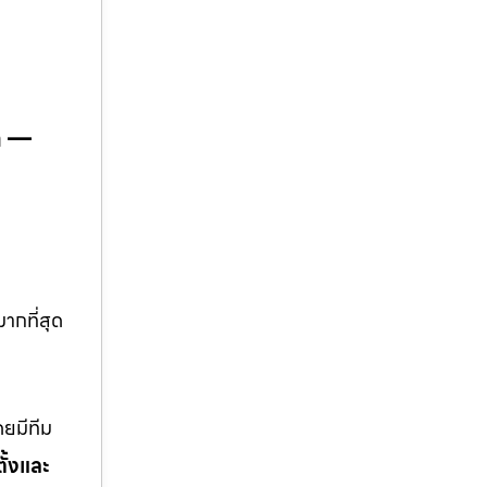
om —
ากที่สุด
ยมีทีม
ั้งและ