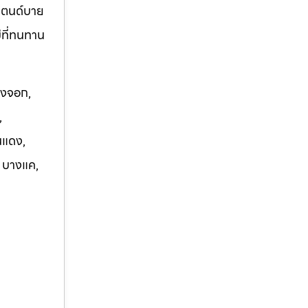
แตนด์บาย
ม่ที่ทนทาน
องจอก,
,
นแดง,
, บางแค,