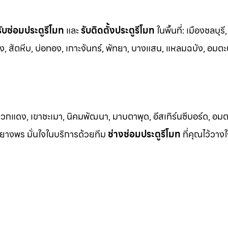
รับซ่อมประตูรีโมท
และ
รับติดตั้งป
ระตูรีโมท
ในพื้นที่:
เมืองชลบุรี,
ชัง, สัตหีบ, บ่อทอง, เกาะจันทร์, พัทยา, บางแสน, แหลมฉบัง, อมตะ
วกแดง, เขาชะเมา, นิคมพัฒนา, มาบตาพุด, อีสเทิร์นซีบอร์ด, อมตะซ
าบยางพร มั่นใจในบริการด้วยทีม
ช่างซ่อมประตูรีโมท
ที่คุณไว้วางใ