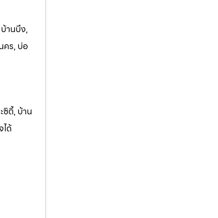
 บ้านบึง,
นคร, บ่อ
ิตี้, บ้าน
จได้