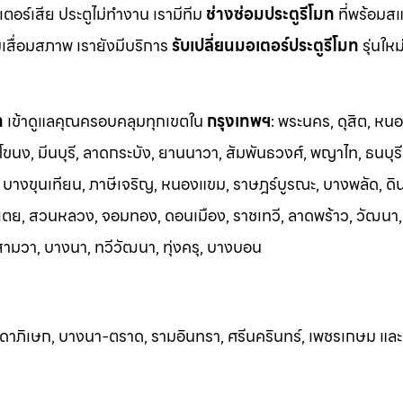
ร์เสีย ประตูไม่ทำงาน เรามีทีม
ช่างซ่อมประตูรีโมท
ที่พร้อมส
มเสื่อมสภาพ เรายังมีบริการ
รับเปลี่ยนมอเตอร์ประตูรีโมท
รุ่นให
ท
เข้าดูแลคุณครอบคลุมทุกเขตใน
กรุงเทพฯ
: พระนคร, ดุสิต, หน
โขนง, มีนบุรี, ลาดกระบัง, ยานนาวา, สัมพันธวงศ์, พญาไท, ธนบุรี
บางขุนเทียน, ภาษีเจริญ, หนองแขม, ราษฎร์บูรณะ, บางพลัด, ดิ
เตย, สวนหลวง, จอมทอง, ดอนเมือง, ราชเทวี, ลาดพร้าว, วัฒนา
ามวา, บางนา, ทวีวัฒนา, ทุ่งครุ, บางบอน
ัชดาภิเษก, บางนา-ตราด, รามอินทรา, ศรีนครินทร
์, เพชรเกษม และ