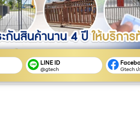
LINE ID
Faceb
@gtech
Gtech ปร