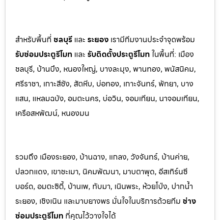
สำหรับพื้นที่
ชลบุรี
และ
ระยอ
ง
เรามีทีมงานประจำจุดพร้อม
รับซ่อมประตูรีโมท
และ
รับติดตั้งป
ระตูรีโมท
ในพื้นที่:
เมือง
ชลบุรี, บ้านบึง, หนองใหญ่, บางละมุง, พานท
อง, พนัสนิค
ม,
ศรีราชา, เกาะสีชัง, สัตหีบ, บ่อทอง, เกาะจันทร์, พัทยา, บาง
แสน, แหลมฉบัง, อมตะนคร, บ่อวิน, จอมเทียน, นาจอมเทียน,
เครือสหพัฒน์, หนองมน
รวมถึง เมืองระยอง, บ้านฉาง, แกลง, วังจันทร์, บ้านค่าย,
ปลวกแดง, เขาชะเมา, นิคมพัฒนา, มาบตาพุด, อีสเทิร์นซี
บอร์ด, อมตะซิตี้, บ้านเพ, ทับมา, เนินพระ, ห้วยโป่ง, ปากน้ำ
ระยอง, เชิงเนิน และมาบยางพร มั่นใจในบริการด้วยทีม
ช่าง
ซ่อมประตูรีโมท
ที่คุณไว้วางใจได้