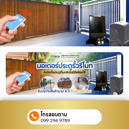
โทรสอบถาม
099 294 9789