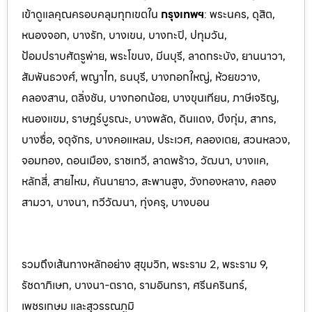
เข้าดูแลคุณครอบคลุมทุกเขตใน
กรุงเทพฯ
: พระนคร, ดุสิต,
หนองจอก, บางรัก, บางเขน, บางกะปิ, ปทุมวัน,
ป้อมปราบศัตรูพ่าย, พระโขนง, มีนบุรี, ลาดกระบัง, ยานนาวา,
สัมพันธวงศ์, พญาไท, ธนบุรี, บางกอกใหญ่, ห้วยขวาง,
คลองสาน, ตลิ่งชัน, บางกอกน้อย, บางขุนเทียน, ภาษีเจริญ,
หนองแขม, ราษฎร์บูรณะ, บางพลัด, ดินแดง, บึงกุ่ม, สาทร,
บางซื่อ, จตุจักร, บางคอแหลม, ประเว
ศ, คลองเตย, สวนหลวง,
จอมทอง, ดอนเมือง, ราชเทวี, ลาดพร้าว, วัฒนา, บางแค,
หลักสี่, สายไหม, คันนายาว, สะพานสูง, วังทองหลาง, คลอง
สามวา, บางนา, ทวีวัฒนา, ทุ่งครุ, บางบอน
รวมถึงเส้นทางหลักอย่าง สุขุมวิท, พระราม 2, พระราม 9,
รัชดาภิเษก, บางนา-ตราด, รามอินทรา, ศรีนครินทร
์,
เพชรเกษม และสุวรรณภูมิ