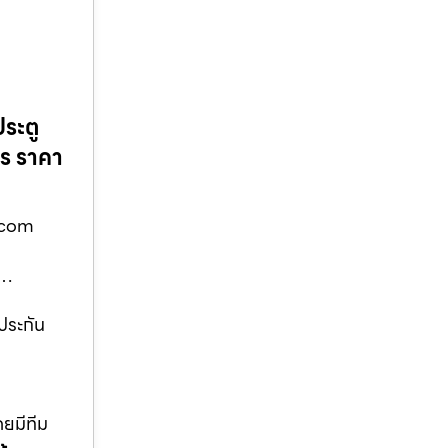
ประตู
จร ราคา
ท.com
m…
ประกัน
ยมีทีม