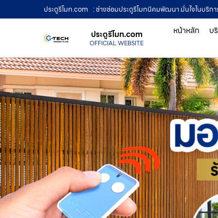
ประตูรีโมท.com
: ช่างซ่อมประตูรีโมทนิคมพัฒนา มั่นใจในบริก
หน้าหลัก
บร
ประตูรีโมท.com
OFFICIAL WEBSITE