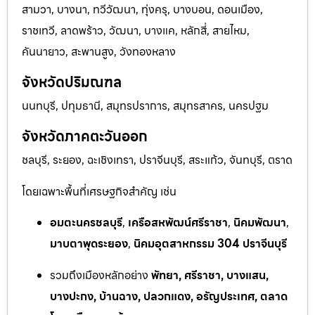
สามวา, บางนา, ทวีวัฒนา, ทุ่งครุ, บางบอน, ดอนเมือง,
ราชเทวี, ลาดพร้าว, วัฒนา, บางแค, หลักสี่, สายไหม,
คันนายาว, สะพานสูง, วังทองหลาง
จังหวัดปริมณฑล
นนทบุรี, ปทุมธานี, สมุทรปราการ, สมุทรสาคร, นครปฐม
จังหวัดภาคตะวันออก
ชลบุรี, ระยอง, ฉะเชิงเทรา, ปราจีนบุรี, สระแก้ว, จันทบุรี, ตราด
โดยเฉพาะพื้นที่เศรษฐกิจสำคัญ เช่น
อมตะนครชลบุรี
,
เครือสหพัฒน์ศรีราชา
,
นิคมพัฒนา
,
มาบตาพุดระยอง
,
นิคมอุตสาหกรรม 304 ปราจีนบุรี
รวมถึงเมืองหลักอย่าง
พัทยา, ศรีราชา, บางแสน,
บางปะกง, บ้านฉาง, ปลวกแดง, อรัญประเทศ, ตลาด