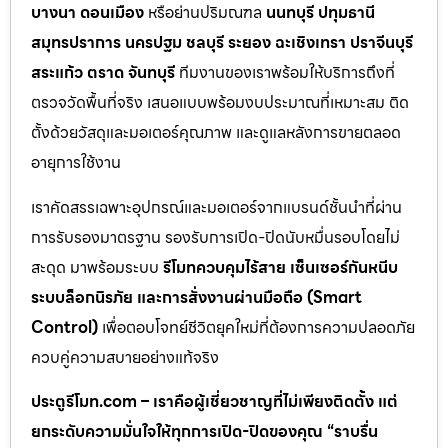
บางนา ดอนเมือง
หรือย่านปริมณฑล
นนทบุรี ปทุมธานี
สมุทรปราการ นครปฐม ชลบุรี ระยอง ฉะเชิงเทรา ปราจีนบุรี
สระแก้ว ตราด จันทบุรี
ทีมงานของเราพร้อมให้บริการถึงที่
ตรวจวัดพื้นที่จริง เสนอแบบพร้อมงบประมาณที่เหมาะสม ติด
ตั้งด้วยวัสดุและมอเตอร์คุณภาพ และดูแลหลังการขายตลอด
อายุการใช้งาน
เราคัดสรรเฉพาะอุปกรณ์และมอเตอร์จากแบรนด์ชั้นนำที่ผ่าน
การรับรองมาตรฐาน รองรับการเปิด-ปิดนับหมื่นรอบโดยไม่
สะดุด มาพร้อมระบบ
รีโมทควบคุมไร้สาย เซ็นเซอร์กันหนีบ
ระบบล็อกนิรภัย และการสั่งงานผ่านมือถือ (Smart
Control)
เพื่อตอบโจทย์ชีวิตยุคใหม่ที่ต้องการความปลอดภัย
ควบคู่ความสบายอย่างแท้จริง
ประตูรีโมท.com – เราคือผู้เชี่ยวชาญที่ไม่เพียงติดตั้ง แต่
ยกระดับความมั่นใจให้ทุกการเปิด-ปิดของคุณ “ราบรื่น