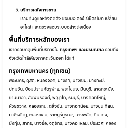
บริการหลังการขาย
เรามีทีมดูแลหลังติดตั้ง ซ่อมมอเตอร์ รีเซ็ตรีโมท เปลี่ยน
อะไหล่ และตรวจสอบระบบอย่างต่อเนื่อง
พื้นที่บริการหลักของเรา
เราครอบคลุมพื้นที่บริการใน
กรุงเทพฯ และปริมณฑล
รวมถึง
จังหวัดใกล้เคียงภาคตะวันออก ได้แก่
กรุงเทพมหานคร (ทุกเขต)
พระนคร, ดุสิต, หนองจอก, บางรัก, บางเขน, บางกะปิ,
ปทุมวัน, ป้อมปราบศัตรูพ่าย, พระโขนง, มีนบุรี, ลาดกระบัง,
ยานนาวา, สัมพันธวงศ์, พญาไท, ธนบุรี, บางกอกใหญ่,
ห้วยขวาง, คลองสาน, ตลิ่งชัน, บางกอกน้อย, บางขุนเทียน,
ภาษีเจริญ, หนองแขม, ราษฎร์บูรณะ, บางพลัด, ดินแดง,
บึงกุ่ม, สาทร, บางซื่อ, จตุจักร, บางคอแหลม, ประเวศ, คลอง