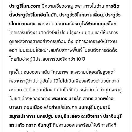
ประตูรีโมท.com
มีความเชี่ยวชาญเฉพาะทางในด้าน
การติด
ตั้งประตูรั้วรีโมทอัตโนมัติ
,
ประตูรั้วรีโมทบานเลื่อน
,
ประตูรั้ว
รีโมทบานสวิง
, และระบบ
มอเตอร์ประตูไฟฟ้าควบคุมรีโมท
โดยเรารับทั้งงานติดตั้งใหม่ ปรับปรุงระบบเดิม และให้บริการ
ดูแลหลังการขายอย่างครบถ้วน ตั้งแต่การวิเคราะห์หน้างาน
ออกแบบระบบให้เหมาะสมกับสภาพพื้นที่ ไปจนถึงการติดตั้ง
โดยทีมช่างผู้มีประสบการณ์จริงกว่า 10 ปี
ทุกขั้นตอนของเราเน้น “คุณภาพและความปลอดภัยสูงสุด”
เพราะเรารู้ว่าประตูอัตโนมัติไม่ได้เป็นเพียงเครื่องอำนวยความ
สะดวก แต่คือระบบป้องกันภัยในชีวิตประจำวัน ไม่ว่าคุณจะอยู่
ในเขตเมืองหลวงอย่าง
พระนคร บางรัก สาทร ลาดพร้าว
บางนา ดอนเมือง
หรือย่านปริมณฑล
นนทบุรี ปทุมธานี
สมุทรปราการ นครปฐม ชลบุรี ระยอง ฉะเชิงเทรา ปราจีนบุรี
สระแก้ว ตราด จันทบุรี
ทีมงานของเราพร้อมให้บริการถึงที่