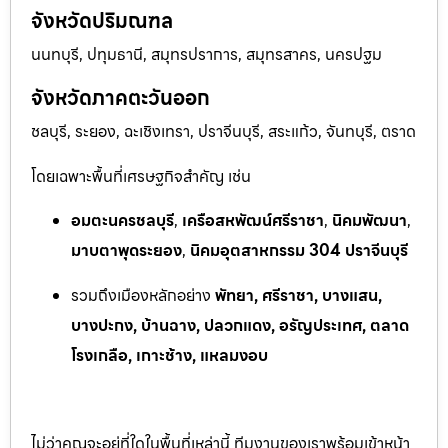
จังหวัดปริมณฑล
นนทบุรี, ปทุมธานี, สมุทรปราการ, สมุทรสาคร, นครปฐม
จังหวัดภาคตะวันออก
ชลบุรี, ระยอง, ฉะเชิงเทรา, ปราจีนบุรี, สระแก้ว, จันทบุรี, ตราด
โดยเฉพาะพื้นที่เศรษฐกิจสำคัญ เช่น
อมตะนครชลบุรี
,
เครือสหพัฒน์ศรีราชา
,
นิคมพัฒนา
,
มาบตาพุดระยอง
,
นิคมอุตสาหกรรม 304 ปราจีนบุรี
รวมถึงเมืองหลักอย่าง
พัทยา, ศรีราชา, บางแสน,
บางปะกง, บ้านฉาง, ปลวกแดง, อรัญประเทศ, ตลาด
โรงเกลือ, เกาะช้าง, แหลมงอบ
ไม่ว่าคุณจะอยู่ที่ใดในพื้นที่เหล่านี้ ทีมงานของเราพร้อมเข้าหน้า