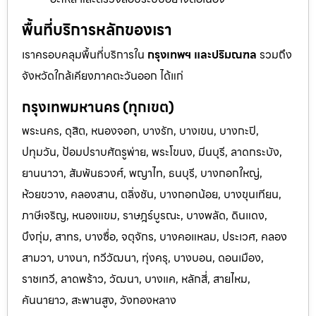
พื้นที่บริการหลักของเรา
เราครอบคลุมพื้นที่บริการใน
กรุงเทพฯ และปริมณฑล
รวมถึง
จังหวัดใกล้เคียงภาคตะวันออก ได้แก่
กรุงเทพมหานคร (ทุกเขต)
พระนคร, ดุสิต, หนองจอก, บางรัก, บางเขน, บางกะปิ,
ปทุมวัน, ป้อมปราบศัตรูพ่าย, พระโขนง, มีนบุรี, ลาดกระบัง,
ยานนาวา, สัมพันธวงศ์, พญาไท, ธนบุรี, บางกอกใหญ่,
ห้วยขวาง, คลองสาน, ตลิ่งชัน, บางกอกน้อย, บางขุนเทียน,
ภาษีเจริญ, หนองแขม, ราษฎร์บูรณะ, บางพลัด, ดินแดง,
บึงกุ่ม, สาทร, บางซื่อ, จตุจักร, บางคอแหลม, ประเวศ, คลอง
สามวา, บางนา, ทวีวัฒนา, ทุ่งครุ, บางบอน, ดอนเมือง,
ราชเทวี, ลาดพร้าว, วัฒนา, บางแค, หลักสี่, สายไหม,
คันนายาว, สะพานสูง, วังทองหลาง