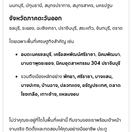
นนทบุรี, ปทุมธานี, สมุทรปราการ, สมุทรสาคร, นครปฐม
จังหวัดภาคตะวันออก
ชลบุรี, ระยอง, ฉะเชิงเทรา, ปราจีนบุรี, สระแก้ว, จันทบุรี, ตราด
โดยเฉพาะพื้นที่เศรษฐกิจสำคัญ เช่น
อมตะนครชลบุรี
,
เครือสหพัฒน์ศรีราชา
,
นิคมพัฒนา
,
มาบตาพุดระยอง
,
นิคมอุตสาหกรรม 304 ปราจีนบุรี
รวมถึงเมืองหลักอย่าง
พัทยา, ศรีราชา, บางแสน,
บางปะกง, บ้านฉาง, ปลวกแดง, อรัญประเทศ, ตลาด
โรงเกลือ, เกาะช้าง, แหลมงอบ
ไม่ว่าคุณจะอยู่ที่ใดในพื้นที่เหล่านี้ ทีมงานของเราพร้อมเข้าหน้า
งานจริง ติดตั้งและทดสอบให้คุณอย่างมืออาชีพ ประตู