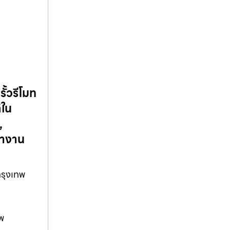
รั้วรีโมท
ิใน
,
้างาน
วกรุงเทพ
ทพ