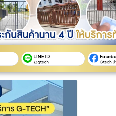
LINE ID
Faceb
@gtech
Gtech ปร