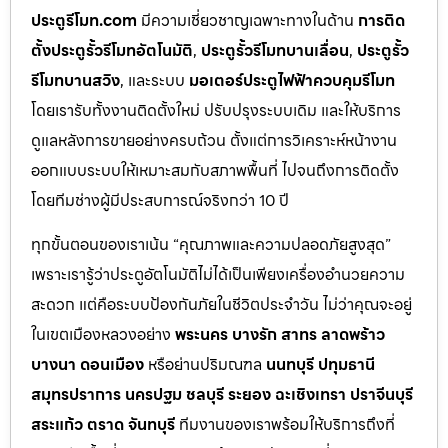
ประตูรีโมท.com
มีความเชี่ยวชาญเฉพาะทางในด้าน
การติด
ตั้งประตูรั้วรีโมทอัตโนมัติ
,
ประตูรั้วรีโมทบานเลื่อน
,
ประตูรั้ว
รีโมทบานสวิง
, และระบบ
มอเตอร์ประตูไฟฟ้าควบคุมรีโมท
โดยเรารับทั้งงานติดตั้งใหม่ ปรับปรุงระบบเดิม และให้บริการ
ดูแลหลังการขายอย่างครบถ้วน ตั้งแต่การวิเคราะห์หน้างาน
ออกแบบระบบให้เหมาะสมกับสภาพพื้นที่ ไปจนถึงการติดตั้ง
โดยทีมช่างผู้มีประสบการณ์จริงกว่า 10 ปี
ทุกขั้นตอนของเราเน้น “คุณภาพและความปลอดภัยสูงสุด”
เพราะเรารู้ว่าประตูอัตโนมัติไม่ได้เป็นเพียงเครื่องอำนวยความ
สะดวก แต่คือระบบป้องกันภัยในชีวิตประจำวัน ไม่ว่าคุณจะอยู่
ในเขตเมืองหลวงอย่าง
พระนคร บางรัก สาทร ลาดพร้าว
บางนา ดอนเมือง
หรือย่านปริมณฑล
นนทบุรี ปทุมธานี
สมุทรปราการ นครปฐม ชลบุรี ระยอง ฉะเชิงเทรา ปราจีนบุรี
สระแก้ว ตราด จันทบุรี
ทีมงานของเราพร้อมให้บริการถึงที่