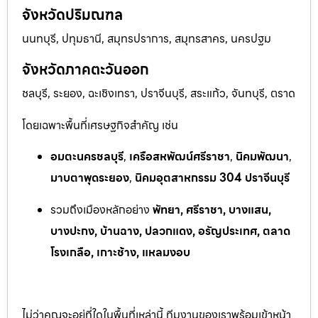
จังหวัดปริมณฑล
นนทบุรี, ปทุมธานี, สมุทรปราการ, สมุทรสาคร, นครปฐม
จังหวัดภาคตะวันออก
ชลบุรี, ระยอง, ฉะเชิงเทรา, ปราจีนบุรี, สระแก้ว, จันทบุรี, ตราด
โดยเฉพาะพื้นที่เศรษฐกิจสำคัญ เช่น
อมตะนครชลบุรี
,
เครือสหพัฒน์ศรีราชา
,
นิคมพัฒนา
,
มาบตาพุดระยอง
,
นิคมอุตสาหกรรม 304 ปราจีนบุรี
รวมถึงเมืองหลักอย่าง
พัทยา, ศรีราชา, บางแสน,
บางปะกง, บ้านฉาง, ปลวกแดง, อรัญประเทศ, ตลาด
โรงเกลือ, เกาะช้าง, แหลมงอบ
ไม่ว่าคุณจะอยู่ที่ใดในพื้นที่เหล่านี้ ทีมงานของเราพร้อมเข้าหน้า