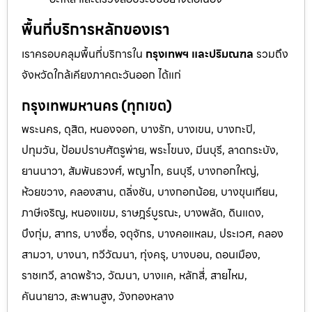
พื้นที่บริการหลักของเรา
เราครอบคลุมพื้นที่บริการใน
กรุงเทพฯ และปริมณฑล
รวมถึง
จังหวัดใกล้เคียงภาคตะวันออก ได้แก่
กรุงเทพมหานคร (ทุกเขต)
พระนคร, ดุสิต, หนองจอก, บางรัก, บางเขน, บางกะปิ,
ปทุมวัน, ป้อมปราบศัตรูพ่าย, พระโขนง, มีนบุรี, ลาดกระบัง,
ยานนาวา, สัมพันธวงศ์, พญาไท, ธนบุรี, บางกอกใหญ่,
ห้วยขวาง, คลองสาน, ตลิ่งชัน, บางกอกน้อย, บางขุนเทียน,
ภาษีเจริญ, หนองแขม, ราษฎร์บูรณะ, บางพลัด, ดินแดง,
บึงกุ่ม, สาทร, บางซื่อ, จตุจักร, บางคอแหลม, ประเวศ, คลอง
สามวา, บางนา, ทวีวัฒนา, ทุ่งครุ, บางบอน, ดอนเมือง,
ราชเทวี, ลาดพร้าว, วัฒนา, บางแค, หลักสี่, สายไหม,
คันนายาว, สะพานสูง, วังทองหลาง