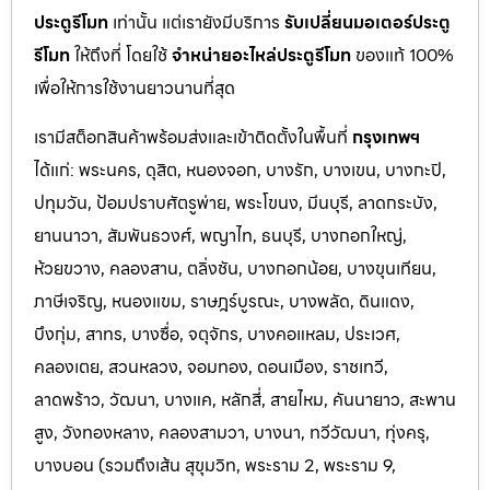
ประตูรีโมท
เท่านั้น แต่เรายังมีบริการ
รับเปลี่ยนมอเตอร์ประตู
รีโมท
ให้ถึงที่ โดยใช้
จำหน่ายอะไหล่ประตูรีโมท
ของแท้ 100%
เพื่อให้การใช้งานยาวนานที่สุด
เรามีสต็อกสินค้าพร้อมส่งและเข้าติดตั้งในพื้นที่
กรุงเทพฯ
ได้แก่: พระนคร, ดุสิต, หนองจอก, บางรัก, บางเขน, บางกะปิ,
ปทุมวัน, ป้อมปราบศัตรูพ่าย, พระโขนง, มีนบุรี, ลาดกระบัง,
ยานนาวา, สัมพันธวงศ์, พญาไท, ธนบุรี, บางกอกใหญ่,
ห้วยขวาง, คลองสาน, ตลิ่งชัน, บางกอกน้อย, บางขุนเทียน,
ภาษีเจริญ, หนองแขม, ราษฎร์บูรณะ, บางพลัด, ดินแดง,
บึงกุ่ม, สาทร, บางซื่อ, จตุจักร, บางคอแหลม, ประเว
ศ,
คลองเตย, สวนหลวง, จอมทอง, ดอนเมือง, ราชเทวี,
ลาดพร้าว, วัฒนา, บางแค, หลักสี่, สายไหม, คันนายาว, สะพาน
สูง, วังทองหลาง, คลองสามวา, บางนา, ทวีวัฒนา, ทุ่งครุ,
บางบอน (รวมถึงเส้น สุขุมวิท, พระราม 2, พระราม 9,