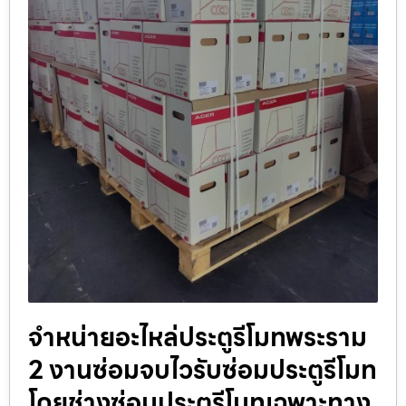
จำหน่ายอะไหล่ประตูรีโมทพระราม
2 งานซ่อมจบไวรับซ่อมประตูรีโมท
โดยช่างซ่อมประตูรีโมทเฉพาะทาง