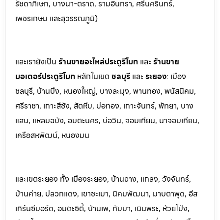
รัชดาภิเษก, บางนา-ตราด,
รามอินทรา, ศรีนครินทร์,
เพชรเกษม และสุวรรณภูมิ)
และเรายังเป็น
ร้านขายอะไหล่ประตูรีโมท
และ
ร้านขาย
มอเตอร์ประตูรีโมท
หล
ักในเขต
ชลบุรี
และ
ระยอง
:
เมือง
ชลบุรี, บ้านบึง, หนองใหญ่, บางล
ะมุง, พานทอง, พนัสนิคม,
ศรีราชา, เกาะสีชัง, สัต
หีบ, บ่อทอง, เกาะจันทร์, พัทยา, บาง
แสน, แหลมฉบัง, อมตะนคร, บ่อวิน, จอมเทียน, นาจอมเทียน,
เครือสหพัฒน์, หนองมน
และเขตระยอง ทั้ง เมืองระยอง, บ้านฉาง, แกลง, วังจันทร์,
บ้านค่าย, ปลวกแดง, เขาชะเมา, นิคมพัฒนา, มาบตาพุด, อีส
เทิร์นซีบอร์ด, อมตะซิตี้, บ้านเพ, ทับมา, เนินพระ, ห้วยโป่ง,