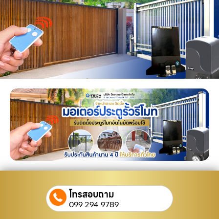
โทรสอบถาม
099 294 9789