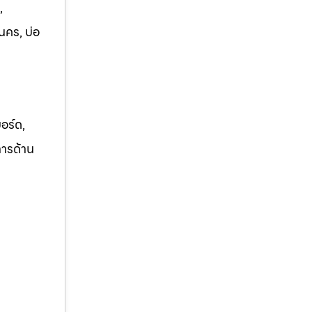
,
นคร, บ่อ
อร์ด,
การด้าน