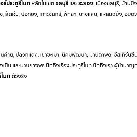
ร์ประตูรีโมท
หล
ักในเขต
ชลบุรี
และ
ระยอง
:
เมืองชลบุรี, บ้านบึง
ง, สัต
หีบ, บ่อทอง, เกาะจันทร์, พัทยา, บางแสน, แหลมฉบัง, อมตะ
้านค่าย, ปลวกแดง, เขาชะเมา, นิคมพัฒนา, มาบตาพุด, อีสเทิร์นซีบ
 เชิงเนิน และมาบยางพร นึกถึงเรื่องประตูรีโมท นึกถึงเรา ผู้ชำนาญ
รีโมท
ตัวจริง