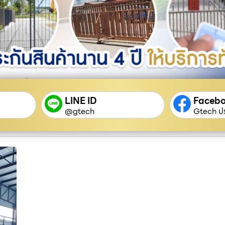
LINE ID
Faceb
@gtech
Gtech ปร