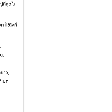
ญ่ที่สุดใน
โมท
ให้ถึงที่
น,
น,
ายาว,
ภิเษก,