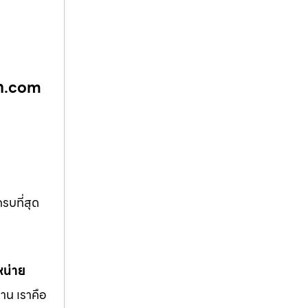
โมท.com
รบที่สุด
หน่าย
าน เราคือ