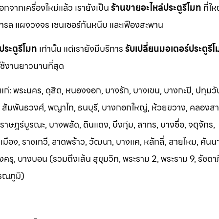
นอกจากเครื่องใหม่แล้ว เรายังเป็น
ร้านขายอะไหล่ประตูรีโมท
ที่ให
ทรล แผงวงจร เซนเซอร์กันหนีบ และเฟืองสะพาน
ประตูรีโมท
เท่านั้น แต่เรายังมีบริการ
รับเปลี่ยนมอเตอร์ประตูรี
ช้งานยาวนานที่สุด
้แก่: พระนคร, ดุสิต, หนองจอก, บางรัก, บางเขน, บางกะปิ, ปทุมวั
า, สัมพันธวงศ์, พญาไท, ธนบุรี, บางกอกใหญ่, ห้วยขวาง, คลองสา
าษฎร์บูรณะ, บางพลัด, ดินแดง, บึงกุ่ม, สาทร, บางซื่อ, จตุจักร,
อง, ราชเทวี, ลาดพร้าว, วัฒนา, บางแค, หลักสี่, สายไหม, คันน
ครุ, บางบอน (รวมถึงเส้น สุขุมวิท, พระราม 2, พระราม 9, รัชดา
รณภูมิ)