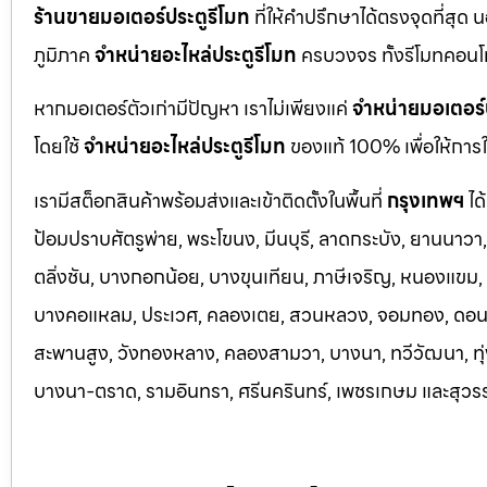
ร้านขายมอเตอร์ประตูรีโมท
ที่ให้คำปรึกษาได้ตรงจุดที่สุด 
ภูมิภาค
จำหน่ายอะไหล่ประตูรีโมท
ครบวงจร ทั้งรีโมทคอนโ
หากมอเตอร์ตัวเก่ามีปัญหา เราไม่เพียงแค่
จำหน่ายมอเตอร์
โดยใช้
จำหน่ายอะไหล่ประตูรีโมท
ของแท้ 100% เพื่อให้การใ
เรามีสต็อกสินค้าพร้อมส่งและเข้าติดตั้งในพื้นที่
กรุงเทพฯ
ได
ป้อมปราบศัตรูพ่าย, พระโขนง, มีนบุรี, ลาดกระบัง, ยานนาว
ตลิ่งชัน, บางกอกน้อย, บางขุนเทียน, ภาษีเจริญ, หนองแขม, ร
บางคอแหลม, ประเว
ศ, คลองเตย, สวนหลวง, จอมทอง, ดอนเมื
สะพานสูง, วังทองหลาง, คลองสามวา, บางนา, ทวีวัฒนา, ทุ่ง
บางนา-ตราด,
รามอินทรา, ศรีนครินทร์, เพชรเกษม และสุวร