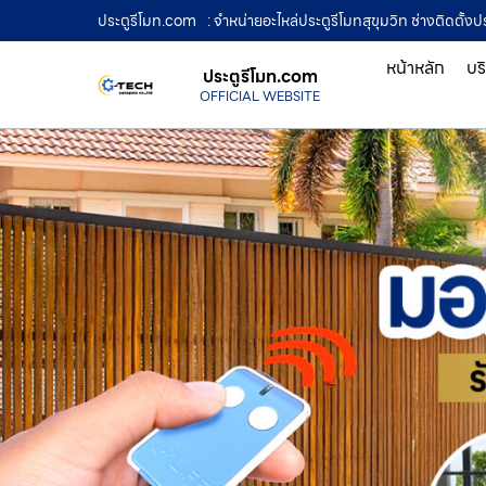
ประตูรีโมท.com
: จำหน่ายอะไหล่ประตูรีโมทสุขุมวิท ช่างติดตั้งป
หน้าหลัก
บร
ประตูรีโมท.com
OFFICIAL WEBSITE