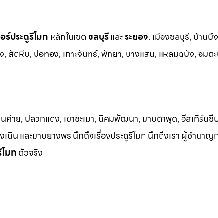
ร์ประตูรีโมท
หล
ักในเขต
ชลบุรี
และ
ระยอง
:
เมืองชลบุรี, บ้านบึง
ง, สัต
หีบ, บ่อทอง, เกาะจันทร์, พัทยา, บางแสน, แหลมฉบัง, อมตะ
้านค่าย, ปลวกแดง, เขาชะเมา, นิคมพัฒนา, มาบตาพุด, อีสเทิร์นซีบ
 เชิงเนิน และมาบยางพร นึกถึงเรื่องประตูรีโมท นึกถึงเรา ผู้ชำนาญ
รีโมท
ตัวจริง