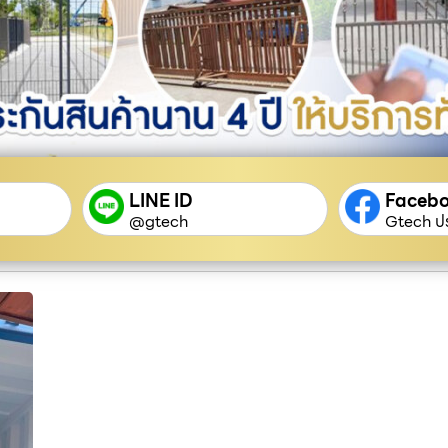
LINE ID
Faceb
@gtech
Gtech ปร