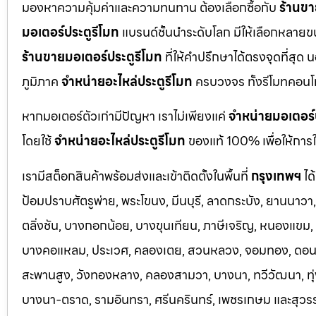
มองหาความคุ้มค่าและความทนทาน ต้องเลือกซื้อกับ
ร้านขา
มอเตอร์ประตูรีโมท
แบรนด์ชั้นนำระดับโลก มีให้เลือกหลายข
ร้านขายมอเตอร์ประตูรีโมท
ที่ให้คำปรึกษาได้ตรงจุดที่สุด 
ภูมิภาค
จำหน่ายอะไหล่ประตูรีโมท
ครบวงจร ทั้งรีโมทคอนโ
หากมอเตอร์ตัวเก่ามีปัญหา เราไม่เพียงแค่
จำหน่ายมอเตอร์
โดยใช้
จำหน่ายอะไหล่ประตูรีโมท
ของแท้ 100% เพื่อให้การใ
เรามีสต็อกสินค้าพร้อมส่งและเข้าติดตั้งในพื้นที่
กรุงเทพฯ
ได
ป้อมปราบศัตรูพ่าย, พระโขนง, มีนบุรี, ลาดกระบัง, ยานนาว
ตลิ่งชัน, บางกอกน้อย, บางขุนเทียน, ภาษีเจริญ, หนองแขม, ร
บางคอแหลม, ประเว
ศ, คลองเตย, สวนหลวง, จอมทอง, ดอนเมื
สะพานสูง, วังทองหลาง, คลองสามวา, บางนา, ทวีวัฒนา, ทุ่ง
บางนา-ตราด,
รามอินทรา, ศรีนครินทร์, เพชรเกษม และสุวร