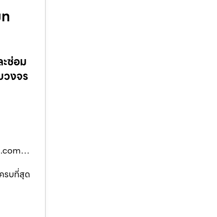
มท
ละซ่อม
ครบวงจร
ู
ีโมท.com…
ครบที่สุด