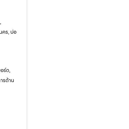
,
นคร, บ่อ
อร์ด,
การด้าน