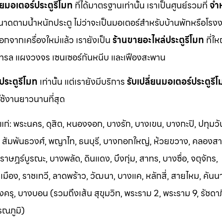
ยมอเตอร์ประตูรีโมท
ที่ได้มาตรฐานเท่านั้น เราเป็นศูนย์รวมที่
จำ
นาดตามน้ำหนักประตู ไม่ว่าจะเป็นมอเตอร์สำหรับบ้านพักหรือโรงง
นอกจากเครื่องใหม่แล้ว เรายังเป็น
ร้านขายอะไหล่ประตูรีโมท
ที่ให
ทรล แผงวงจร เซนเซอร์กันหนีบ และเฟืองสะพาน
ประตูรีโมท
เท่านั้น แต่เรายังมีบริการ
รับเปลี่ยนมอเตอร์ประตูรี
ช้งานยาวนานที่สุด
้แก่: พระนคร, ดุสิต, หนองจอก, บางรัก, บางเขน, บางกะปิ, ปทุมวั
า, สัมพันธวงศ์, พญาไท, ธนบุรี, บางกอกใหญ่, ห้วยขวาง, คลองสา
าษฎร์บูรณะ, บางพลัด, ดินแดง, บึงกุ่ม, สาทร, บางซื่อ, จตุจักร,
อง, ราชเทวี, ลาดพร้าว, วัฒนา, บางแค, หลักสี่, สายไหม, คันน
ครุ, บางบอน (รวมถึงเส้น สุขุมวิท, พระราม 2, พระราม 9, รัชดา
รณภูมิ)