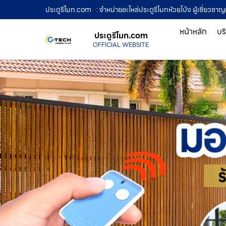
ประตูรีโมท.com
: จำหน่ายอะไหล่ประตูรีโมทห้วยโป่ง ผู้เชี่ยว
หน้าหลัก
บร
ประตูรีโมท.com
OFFICIAL WEBSITE