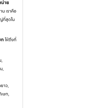
หน่าย
าน เราคือ
ญ่ที่สุดใน
โมท
ให้ถึงที่
น,
น,
ายาว,
ภิเษก,