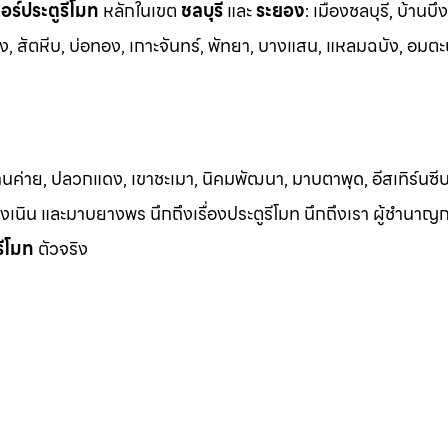
ร์ประตูรีโมท
หล
ักในเขต
ชลบุรี
และ
ระยอง
:
เมืองชลบุรี, บ้านบึง
ง, สัต
หีบ, บ่อทอง, เกาะจันทร์, พัทยา, บางแสน, แหลมฉบัง, อมตะ
้านค่าย, ปลวกแดง, เขาชะเมา, นิคมพัฒนา, มาบตาพุด, อีสเทิร์นซีบ
 เชิงเนิน และมาบยางพร นึกถึงเรื่องประตูรีโมท นึกถึงเรา ผู้ชำนาญ
รีโมท
ตัวจริง