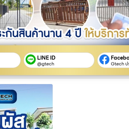
LINE ID
Faceb
@gtech
Gtech ปร