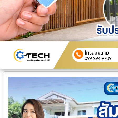
โทรสอบถาม
099 294 9789