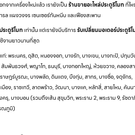
นอกจากเครื่องใหม่แล้ว เรายังเป็น
ร้านขายอะไหล่ประตูรีโมท
ที่ให
ทรล แผงวงจร เซนเซอร์กันหนีบ และเฟืองสะพาน
ประตูรีโมท
เท่านั้น แต่เรายังมีบริการ
รับเปลี่ยนมอเตอร์ประตูรี
ช้งานยาวนานที่สุด
้แก่: พระนคร, ดุสิต, หนองจอก, บางรัก, บางเขน, บางกะปิ, ปทุมวั
า, สัมพันธวงศ์, พญาไท, ธนบุรี, บางกอกใหญ่, ห้วยขวาง, คลองสา
าษฎร์บูรณะ, บางพลัด, ดินแดง, บึงกุ่ม, สาทร, บางซื่อ, จตุจักร,
อง, ราชเทวี, ลาดพร้าว, วัฒนา, บางแค, หลักสี่, สายไหม, คันน
ครุ, บางบอน (รวมถึงเส้น สุขุมวิท, พระราม 2, พระราม 9, รัชดา
รณภูมิ)