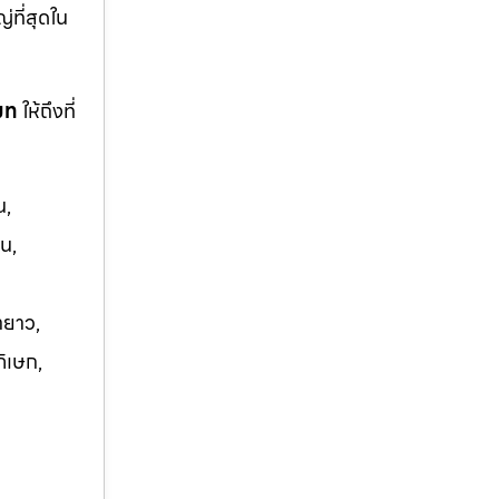
ญ่ที่สุดใน
โมท
ให้ถึงที่
น,
น,
ายาว,
ภิเษก,