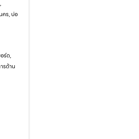
,
นคร, บ่อ
อร์ด,
การด้าน