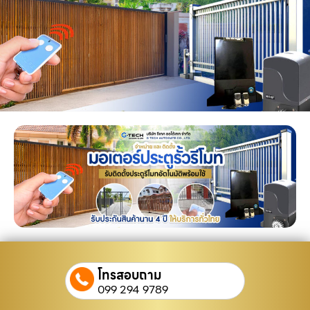
โทรสอบถาม
099 294 9789