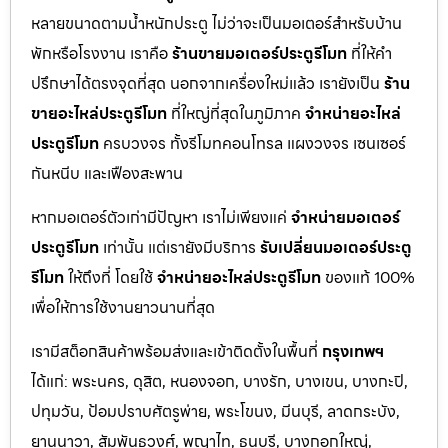
หลายขนาดตามน้ำหนักประตู ไม่ว่าจะเป็นมอเตอร์สำหรับบ้าน
พักหรือโรงงาน เราคือ
ร้านขายมอเตอร์ประตูรีโมท
ที่ให้คำ
ปรึกษาได้ตรงจุดที่สุด นอกจากเครื่องใหม่แล้ว เรายังเป็น
ร้าน
ขายอะไหล่ประตูรีโมท
ที่ใหญ่ที่สุดในภูมิภาค
จำหน่ายอะไหล่
ประตูรีโมท
ครบวงจร ทั้งรีโมทคอนโทรล แผงวงจร เซนเซอร์
กันหนีบ และเฟืองสะพาน
หากมอเตอร์ตัวเก่ามีปัญหา เราไม่เพียงแค่
จำหน่ายมอเตอร์
ประตูรีโมท
เท่านั้น แต่เรายังมีบริการ
รับเปลี่ยนมอเตอร์ประตู
รีโมท
ให้ถึงที่ โดยใช้
จำหน่ายอะไหล่ประตูรีโมท
ของแท้ 100%
เพื่อให้การใช้งานยาวนานที่สุด
เรามีสต็อกสินค้าพร้อมส่งและเข้าติดตั้งในพื้นที่
กรุงเทพฯ
ได้แก่: พระนคร, ดุสิต, หนองจอก, บางรัก, บางเขน, บางกะปิ,
ปทุมวัน, ป้อมปราบศัตรูพ่าย, พระโขนง, มีนบุรี, ลาดกระบัง,
ยานนาวา, สัมพันธวงศ์, พญาไท, ธนบุรี, บางกอกใหญ่,