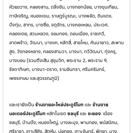
ห้วยขวาง, คลองสาน, ตลิ่งชัน, บางกอกน้อย, บางขุนเทียน,
ภาษีเจริญ, หนองแขม, ราษฎร์บูรณะ, บางพลัด, ดินแดง,
บึงกุ่ม, สาทร, บางซื่อ, จตุจักร, บางคอแหลม, ประเว
ศ,
คลองเตย, สวนหลวง, จอมทอง, ดอนเมือง, ราชเทวี,
ลาดพร้าว, วัฒนา, บางแค, หลักสี่, สายไหม, คันนายาว, สะพาน
สูง, วังทองหลาง, คลองสามวา, บางนา, ทวีวัฒนา, ทุ่งครุ,
บางบอน (รวมถึงเส้น สุขุมวิท, พระราม 2, พระราม 9,
รัชดาภิเษก, บางนา-ตราด,
รามอินทรา, ศรีนครินทร์,
เพชรเกษม และสุวรรณภูมิ)
และเรายังเป็น
ร้านขายอะไหล่ประตูรีโมท
และ
ร้านขาย
มอเตอร์ประตูรีโมท
หล
ักในเขต
ชลบุรี
และ
ระยอง
:
เมือง
ชลบุรี, บ้านบึง, หนองใหญ่, บางล
ะมุง, พานทอง, พนัสนิคม,
ศรีราชา, เกาะสีชัง, สัต
หีบ, บ่อทอง, เกาะจันทร์, พัทยา, บาง