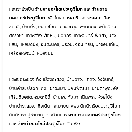
และเรายังเป็น
ร้านขายอะไหล่ประตูรีโมท
และ
ร้านขาย
มอเตอร์ประตูรีโมท
หล
ักในเขต
ชลบุรี
และ
ระยอง
:
เมือง
ชลบุรี, บ้านบึง, หนองใหญ่, บางล
ะมุง, พานทอง, พนัสนิคม,
ศรีราชา, เกาะสีชัง, สัต
หีบ, บ่อทอง, เกาะจันทร์, พัทยา, บาง
แสน, แหลมฉบัง, อมตะนคร, บ่อวิน, จอมเทียน, นาจอมเทียน,
เครือสหพัฒน์, หนองมน
และเขตระยอง ทั้ง เมืองระยอง, บ้านฉาง, แกลง, วังจันทร์,
บ้านค่าย, ปลวกแดง, เขาชะเมา, นิคมพัฒนา, มาบตาพุด, อีส
เทิร์นซีบอร์ด, อมตะซิตี้, บ้านเพ, ทับมา, เนินพระ, ห้วยโป่ง,
ปากน้ำระยอง, เชิงเนิน และมาบยางพร นึกถึงเรื่องประตูรีโมท
นึกถึงเรา ผู้ชำนาญการด้านการ
จำหน่ายมอเตอร์ประตูรีโมท
และ
จำหน่ายอะไหล่ประตูรีโมท
ตัวจริง