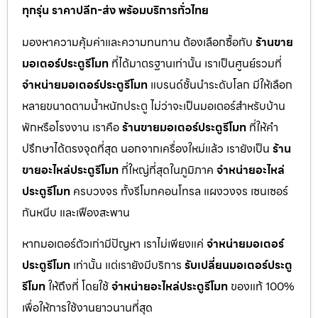
ทุกรุ่น ราคาปลีก-ส่ง พร้อมบริการทั่วไทย
มองหาความคุ้มค่าและความทนทาน ต้องเลือกซื้อกับ
ร้านขาย
มอเตอร์ประตูรีโมท
ที่ได้มาตรฐานเท่านั้น เราเป็นศูนย์รวมที่
จำหน่ายมอเตอร์ประตูรีโมท
แบรนด์ชั้นนำระดับโลก มีให้เลือก
หลายขนาดตามน้ำหนักประตู ไม่ว่าจะเป็นมอเตอร์สำหรับบ้าน
พักหรือโรงงาน เราคือ
ร้านขายมอเตอร์ประตูรีโมท
ที่ให้คำ
ปรึกษาได้ตรงจุดที่สุด นอกจากเครื่องใหม่แล้ว เรายังเป็น
ร้าน
ขายอะไหล่ประตูรีโมท
ที่ใหญ่ที่สุดในภูมิภาค
จำหน่ายอะไหล่
ประตูรีโมท
ครบวงจร ทั้งรีโมทคอนโทรล แผงวงจร เซนเซอร์
กันหนีบ และเฟืองสะพาน
หากมอเตอร์ตัวเก่ามีปัญหา เราไม่เพียงแค่
จำหน่ายมอเตอร์
ประตูรีโมท
เท่านั้น แต่เรายังมีบริการ
รับเปลี่ยนมอเตอร์ประตู
รีโมท
ให้ถึงที่ โดยใช้
จำหน่ายอะไหล่ประตูรีโมท
ของแท้ 100%
เพื่อให้การใช้งานยาวนานที่สุด