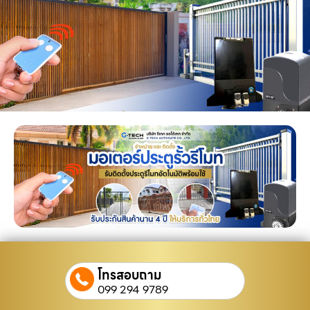
โทรสอบถาม
099 294 9789