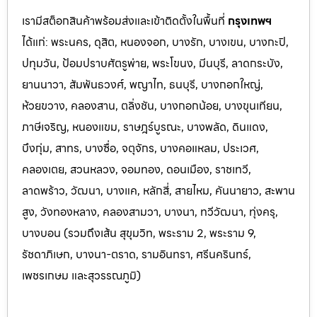
เรามีสต็อกสินค้าพร้อมส่งและเข้าติดตั้งในพื้นที่
กรุงเทพฯ
ได้แก่: พระนคร, ดุสิต, หนองจอก, บางรัก, บางเขน, บางกะปิ,
ปทุมวัน, ป้อมปราบศัตรูพ่าย, พระโขนง, มีนบุรี, ลาดกระบัง,
ยานนาวา, สัมพันธวงศ์, พญาไท, ธนบุรี, บางกอกใหญ่,
ห้วยขวาง, คลองสาน, ตลิ่งชัน, บางกอกน้อย, บางขุนเทียน,
ภาษีเจริญ, หนองแขม, ราษฎร์บูรณะ, บางพลัด, ดินแดง,
บึงกุ่ม, สาทร, บางซื่อ, จตุจักร, บางคอแหลม, ประเว
ศ,
คลองเตย, สวนหลวง, จอมทอง, ดอนเมือง, ราชเทวี,
ลาดพร้าว, วัฒนา, บางแค, หลักสี่, สายไหม, คันนายาว, สะพาน
สูง, วังทองหลาง, คลองสามวา, บางนา, ทวีวัฒนา, ทุ่งครุ,
บางบอน (รวมถึงเส้น สุขุมวิท, พระราม 2, พระราม 9,
รัชดาภิเษก, บางนา-ตราด,
รามอินทรา, ศรีนครินทร์,
เพชรเกษม และสุวรรณภูมิ)