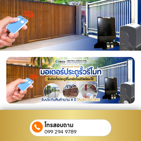
โทรสอบถาม
099 294 9789