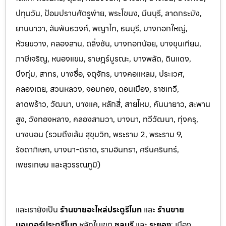
ปทุมวัน, ป้อมปราบศัตรูพ่าย, พระโขนง, มีนบุรี, ลาดกระบัง,
ยานนาวา, สัมพันธวงศ์, พญาไท, ธนบุรี, บางกอกใหญ่,
ห้วยขวาง, คลองสาน, ตลิ่งชัน, บางกอกน้อย, บางขุนเทียน,
ภาษีเจริญ, หนองแขม, ราษฎร์บูรณะ, บางพลัด, ดินแดง,
บึงกุ่ม, สาทร, บางซื่อ, จตุจักร, บางคอแหลม, ประเว
ศ,
คลองเตย, สวนหลวง, จอมทอง, ดอนเมือง, ราชเทวี,
ลาดพร้าว, วัฒนา, บางแค, หลักสี่, สายไหม, คันนายาว, สะพาน
สูง, วังทองหลาง, คลองสามวา, บางนา, ทวีวัฒนา, ทุ่งครุ,
บางบอน (รวมถึงเส้น สุขุมวิท, พระราม 2, พระราม 9,
รัชดาภิเษก, บางนา-ตราด,
รามอินทรา, ศรีนครินทร์,
เพชรเกษม และสุวรรณภูมิ)
และเรายังเป็น
ร้านขายอะไหล่ประตูรีโมท
และ
ร้านขาย
มอเตอร์ประตูรีโมท
หล
ักในเขต
ชลบุรี
และ
ระยอง
:
เมือง