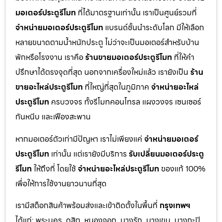
มอเตอร์ประตูรีโมท
ที่ได้มาตรฐานเท่านั้น เราเป็นศูนย์รวมที่
จำหน่ายมอเตอร์ประตูรีโมท
แบรนด์ชั้นนำระดับโลก มีให้เลือก
หลายขนาดตามน้ำหนักประตู ไม่ว่าจะเป็นมอเตอร์สำหรับบ้าน
พักหรือโรงงาน เราคือ
ร้านขายมอเตอร์ประตูรีโมท
ที่ให้คำ
ปรึกษาได้ตรงจุดที่สุด นอกจากเครื่องใหม่แล้ว เรายังเป็น
ร้าน
ขายอะไหล่ประตูรีโมท
ที่ใหญ่ที่สุดในภูมิภาค
จำหน่ายอะไหล่
ประตูรีโมท
ครบวงจร ทั้งรีโมทคอนโทรล แผงวงจร เซนเซอร์
กันหนีบ และเฟืองสะพาน
หากมอเตอร์ตัวเก่ามีปัญหา เราไม่เพียงแค่
จำหน่ายมอเตอร์
ประตูรีโมท
เท่านั้น แต่เรายังมีบริการ
รับเปลี่ยนมอเตอร์ประตู
รีโมท
ให้ถึงที่ โดยใช้
จำหน่ายอะไหล่ประตูรีโมท
ของแท้ 100%
เพื่อให้การใช้งานยาวนานที่สุด
เรามีสต็อกสินค้าพร้อมส่งและเข้าติดตั้งในพื้นที่
กรุงเทพฯ
ได้แก่: พระนคร, ดุสิต, หนองจอก, บางรัก, บางเขน, บางกะปิ,