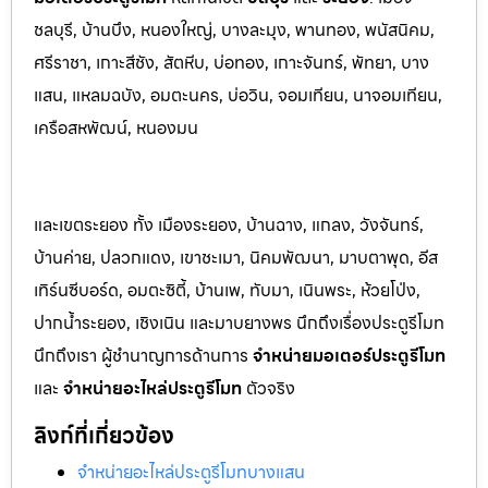
ชลบุรี, บ้านบึง, หนองใหญ่, บางล
ะมุง, พานทอง, พนัสนิคม,
ศรีราชา, เกาะสีชัง, สัต
หีบ, บ่อทอง, เกาะจันทร์, พัทยา, บาง
แสน, แหลมฉบัง, อมตะนคร, บ่อวิน, จอมเทียน, นาจอมเทียน,
เครือสหพัฒน์, หนองมน
และเขตระยอง ทั้ง เมืองระยอง, บ้านฉาง, แกลง, วังจันทร์,
บ้านค่าย, ปลวกแดง, เขาชะเมา, นิคมพัฒนา, มาบตาพุด, อีส
เทิร์นซีบอร์ด, อมตะซิตี้, บ้านเพ, ทับมา, เนินพระ, ห้วยโป่ง,
ปากน้ำระยอง, เชิงเนิน และมาบยางพร นึกถึงเรื่องประตูรีโมท
นึกถึงเรา ผู้ชำนาญการด้านการ
จำหน่ายมอเตอร์ประตูรีโมท
และ
จำหน่ายอะไหล่ประตูรีโมท
ตัวจริง
ลิงก์ที่เกี่ยวข้อง
จำหน่ายอะไหล่ประตูรีโมทบางแสน