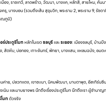
อง, ราชเทวี, ลาดพร้าว, วัฒนา, บางแค, หลักสี่, สายไหม, คันน
ครุ, บางบอน (รวมถึงเส้น สุขุมวิท, พระราม 2, พระราม 9, รัชดา
รณภูมิ)
ร์ประตูรีโมท
หล
ักในเขต
ชลบุรี
และ
ระยอง
:
เมืองชลบุรี, บ้านบึง
ง, สัต
หีบ, บ่อทอง, เกาะจันทร์, พัทยา, บางแสน, แหลมฉบัง, อมตะ
้านค่าย, ปลวกแดง, เขาชะเมา, นิคมพัฒนา, มาบตาพุด, อีสเทิร์นซีบ
 เชิงเนิน และมาบยางพร นึกถึงเรื่องประตูรีโมท นึกถึงเรา ผู้ชำนาญ
รีโมท
ตัวจริง