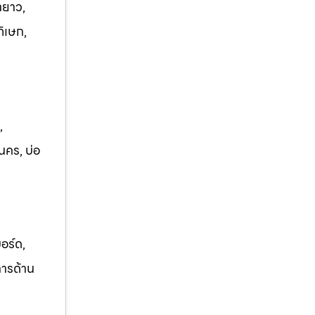
ายาว,
ภิเษก,
,
นคร, บ่อ
อร์ด,
การด้าน