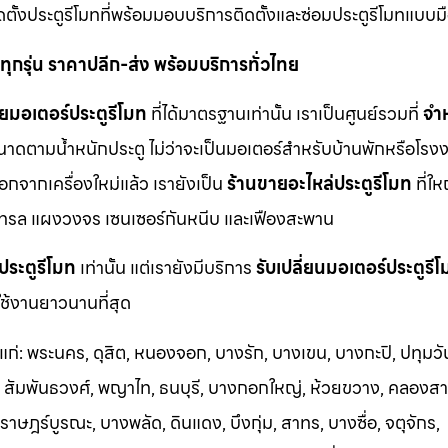
ดตั้งประตูรีโมทที่พร้อมมอบบริการติดตั้งและซ่อมประตูรีโมทแบบม
ุกรุ่น ราคาปลีก-ส่ง พร้อมบริการทั่วไทย
ยมอเตอร์ประตูรีโมท
ที่ได้มาตรฐานเท่านั้น เราเป็นศูนย์รวมที่
จำ
นาดตามน้ำหนักประตู ไม่ว่าจะเป็นมอเตอร์สำหรับบ้านพักหรือโรงง
นอกจากเครื่องใหม่แล้ว เรายังเป็น
ร้านขายอะไหล่ประตูรีโมท
ที่ให
ทรล แผงวงจร เซนเซอร์กันหนีบ และเฟืองสะพาน
ประตูรีโมท
เท่านั้น แต่เรายังมีบริการ
รับเปลี่ยนมอเตอร์ประตูรี
ช้งานยาวนานที่สุด
้แก่: พระนคร, ดุสิต, หนองจอก, บางรัก, บางเขน, บางกะปิ, ปทุมวั
า, สัมพันธวงศ์, พญาไท, ธนบุรี, บางกอกใหญ่, ห้วยขวาง, คลองสา
าษฎร์บูรณะ, บางพลัด, ดินแดง, บึงกุ่ม, สาทร, บางซื่อ, จตุจักร,