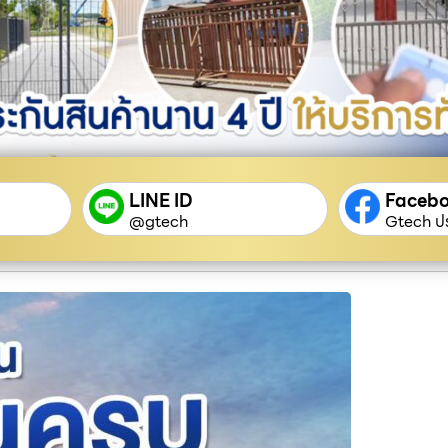
LINE ID
Faceb
@gtech
Gtech ปร