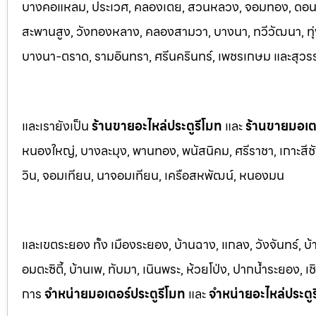
บางคอแหลม, ประเว
ศ, คลองเตย, สวนหลวง, จอมทอง, ดอนเมื
สะพานสูง, วังทองหลาง, คลองสามวา, บางนา, ทวีวัฒนา, ทุ่ง
บางนา-ตราด,
รามอินทรา, ศรีนครินทร์, เพชรเกษม และสุวร
และเรายังเป็น
ร้านขายอะไหล่ประตูรีโมท
และ
ร้านขายมอเตอ
หนองใหญ่, บางล
ะมุง, พานทอง, พนัสนิคม, ศรีราชา, เกาะสีชั
วิน, จอมเทียน, นาจอมเทียน, เครือสหพัฒน์, หนองมน
และเขตระยอง ทั้ง เมืองระยอง, บ้านฉาง, แกลง, วังจันทร์, บ
อมตะซิตี้, บ้านเพ, ทับมา, เนินพระ, ห้วยโป่ง, ปากน้ำระยอง,
การ
จำหน่ายมอเตอร์ประตูรีโมท
และ
จำหน่ายอะไหล่ประตู