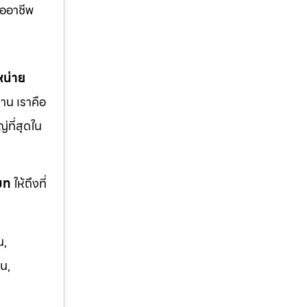
ืออาชีพ
หน่าย
าน เราคือ
ญ่ที่สุดใน
โมท
ให้ถึงที่
น,
น,