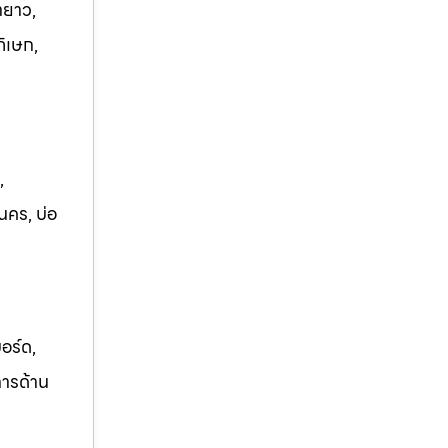
ายาว,
ภิเษก,
,
นคร, บ่อ
อร์ด,
การด้าน