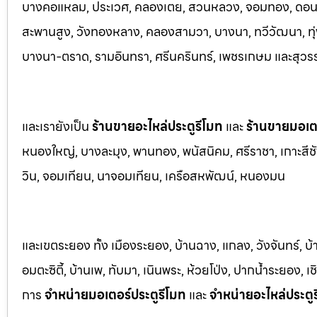
บางคอแหลม, ประเว
ศ, คลองเตย, สวนหลวง, จอมทอง, ดอนเมื
สะพานสูง, วังทองหลาง, คลองสามวา, บางนา, ทวีวัฒนา, ทุ่ง
บางนา-ตราด,
รามอินทรา, ศรีนครินทร์, เพชรเกษม และสุวร
และเรายังเป็น
ร้านขายอะไหล่ประตูรีโมท
และ
ร้านขายมอเตอ
หนองใหญ่, บางล
ะมุง, พานทอง, พนัสนิคม, ศรีราชา, เกาะสีชั
วิน, จอมเทียน, นาจอมเทียน, เครือสหพัฒน์, หนองมน
และเขตระยอง ทั้ง เมืองระยอง, บ้านฉาง, แกลง, วังจันทร์, บ
อมตะซิตี้, บ้านเพ, ทับมา, เนินพระ, ห้วยโป่ง, ปากน้ำระยอง,
การ
จำหน่ายมอเตอร์ประตูรีโมท
และ
จำหน่ายอะไหล่ประตู