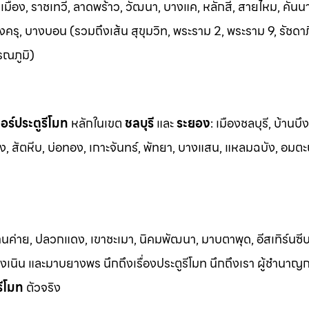
อง, ราชเทวี, ลาดพร้าว, วัฒนา, บางแค, หลักสี่, สายไหม, คันน
ครุ, บางบอน (รวมถึงเส้น สุขุมวิท, พระราม 2, พระราม 9, รัชดา
รณภูมิ)
ร์ประตูรีโมท
หล
ักในเขต
ชลบุรี
และ
ระยอง
:
เมืองชลบุรี, บ้านบึง
ง, สัต
หีบ, บ่อทอง, เกาะจันทร์, พัทยา, บางแสน, แหลมฉบัง, อมตะ
้านค่าย, ปลวกแดง, เขาชะเมา, นิคมพัฒนา, มาบตาพุด, อีสเทิร์นซีบ
 เชิงเนิน และมาบยางพร นึกถึงเรื่องประตูรีโมท นึกถึงเรา ผู้ชำนาญ
รีโมท
ตัวจริง