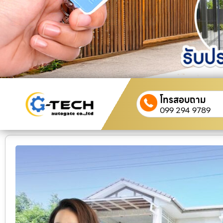
โทรสอบถาม
099 294 9789