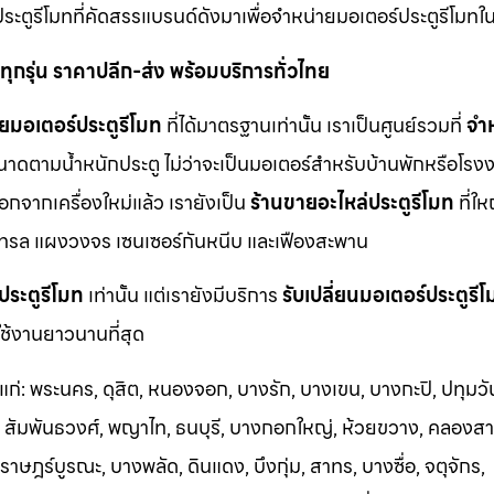
ประตูรีโมทที่คัดสรรแบรนด์ดังมาเพื่อจำหน่ายมอเตอร์ประตูรีโมทใ
ุกรุ่น ราคาปลีก-ส่ง พร้อมบริการทั่วไทย
ยมอเตอร์ประตูรีโมท
ที่ได้มาตรฐานเท่านั้น เราเป็นศูนย์รวมที่
จำ
นาดตามน้ำหนักประตู ไม่ว่าจะเป็นมอเตอร์สำหรับบ้านพักหรือโรงง
นอกจากเครื่องใหม่แล้ว เรายังเป็น
ร้านขายอะไหล่ประตูรีโมท
ที่ให
ทรล แผงวงจร เซนเซอร์กันหนีบ และเฟืองสะพาน
ประตูรีโมท
เท่านั้น แต่เรายังมีบริการ
รับเปลี่ยนมอเตอร์ประตูรี
ช้งานยาวนานที่สุด
้แก่: พระนคร, ดุสิต, หนองจอก, บางรัก, บางเขน, บางกะปิ, ปทุมวั
า, สัมพันธวงศ์, พญาไท, ธนบุรี, บางกอกใหญ่, ห้วยขวาง, คลองสา
าษฎร์บูรณะ, บางพลัด, ดินแดง, บึงกุ่ม, สาทร, บางซื่อ, จตุจักร,