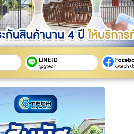
LINE ID
Faceb
@gtech
Gtech ปร