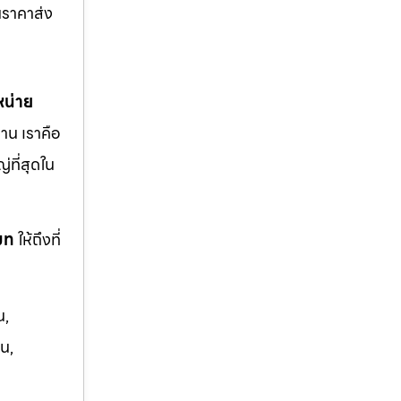
นราคาส่ง
หน่าย
าน เราคือ
ญ่ที่สุดใน
โมท
ให้ถึงที่
น,
น,