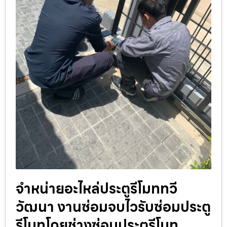
จำหน่ายอะไหล่ประตูรีโมททวี
วัฒนา งานซ่อมจบไวรับซ่อมประตู
รีโมทโดยช่างซ่อมประตูรีโมท