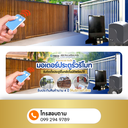
โทรสอบถาม
099 294 9789