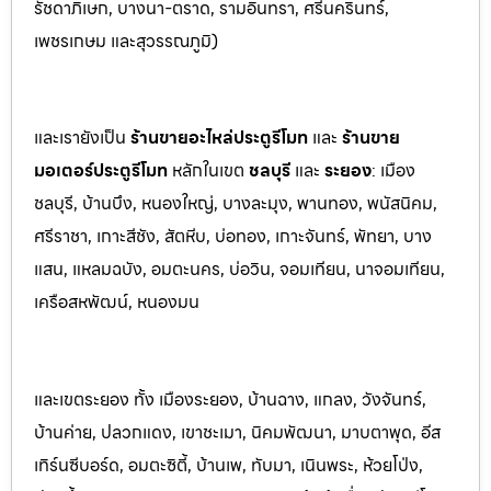
รัชดาภิเษก, บางนา-ตราด,
รามอินทรา, ศรีนครินทร์,
เพชรเกษม และสุวรรณภูมิ)
และเรายังเป็น
ร้านขายอะไหล่ประตูรีโมท
และ
ร้านขาย
มอเตอร์ประตูรีโมท
หล
ักในเขต
ชลบุรี
และ
ระยอง
:
เมือง
ชลบุรี, บ้านบึง, หนองใหญ่, บางล
ะมุง, พานทอง, พนัสนิคม,
ศรีราชา, เกาะสีชัง, สัต
หีบ, บ่อทอง, เกาะจันทร์, พัทยา, บาง
แสน, แหลมฉบัง, อมตะนคร, บ่อวิน, จอมเทียน, นาจอมเทียน,
เครือสหพัฒน์, หนองมน
และเขตระยอง ทั้ง เมืองระยอง, บ้านฉาง, แกลง, วังจันทร์,
บ้านค่าย, ปลวกแดง, เขาชะเมา, นิคมพัฒนา, มาบตาพุด, อีส
เทิร์นซีบอร์ด, อมตะซิตี้, บ้านเพ, ทับมา, เนินพระ, ห้วยโป่ง,