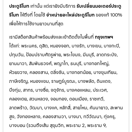
ประตูรีโมท
เท่านั้น แต่เรายังมีบริการ
รับเปลี่ยนมอเตอร์ประตู
รีโมท
ให้ถึงที่ โดยใช้
จำหน่ายอะไหล่ประตูรีโมท
ของแท้ 100%
เพื่อให้การใช้งานยาวนานที่สุด
เรามีสต็อกสินค้าพร้อมส่งและเข้าติดตั้งในพื้นที่
กรุงเทพฯ
ได้แก่: พระนคร, ดุสิต, หนองจอก, บางรัก, บางเขน, บางกะปิ,
ปทุมวัน, ป้อมปราบศัตรูพ่าย, พระโขนง, มีนบุรี, ลาดกระบัง,
ยานนาวา, สัมพันธวงศ์, พญาไท, ธนบุรี, บางกอกใหญ่,
ห้วยขวาง, คลองสาน, ตลิ่งชัน, บางกอกน้อย, บางขุนเทียน,
ภาษีเจริญ, หนองแขม, ราษฎร์บูรณะ, บางพลัด, ดินแดง,
บึงกุ่ม, สาทร, บางซื่อ, จตุจักร, บางคอแหลม, ประเว
ศ,
คลองเตย, สวนหลวง, จอมทอง, ดอนเมือง, ราชเทวี,
ลาดพร้าว, วัฒนา, บางแค, หลักสี่, สายไหม, คันนายาว, สะพาน
สูง, วังทองหลาง, คลองสามวา, บางนา, ทวีวัฒนา, ทุ่งครุ,
บางบอน (รวมถึงเส้น สุขุมวิท, พระราม 2, พระราม 9,