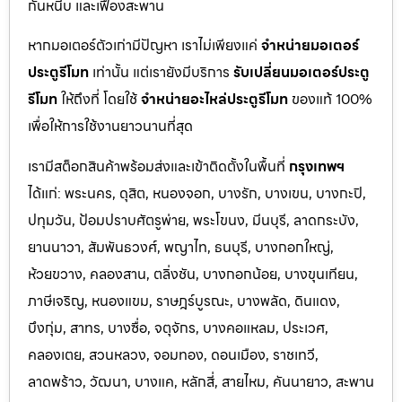
กันหนีบ และเฟืองสะพาน
หากมอเตอร์ตัวเก่ามีปัญหา เราไม่เพียงแค่
จำหน่ายมอเตอร์
ประตูรีโมท
เท่านั้น แต่เรายังมีบริการ
รับเปลี่ยนมอเตอร์ประตู
รีโมท
ให้ถึงที่ โดยใช้
จำหน่ายอะไหล่ประตูรีโมท
ของแท้ 100%
เพื่อให้การใช้งานยาวนานที่สุด
เรามีสต็อกสินค้าพร้อมส่งและเข้าติดตั้งในพื้นที่
กรุงเทพฯ
ได้แก่: พระนคร, ดุสิต, หนองจอก, บางรัก, บางเขน, บางกะปิ,
ปทุมวัน, ป้อมปราบศัตรูพ่าย, พระโขนง, มีนบุรี, ลาดกระบัง,
ยานนาวา, สัมพันธวงศ์, พญาไท, ธนบุรี, บางกอกใหญ่,
ห้วยขวาง, คลองสาน, ตลิ่งชัน, บางกอกน้อย, บางขุนเทียน,
ภาษีเจริญ, หนองแขม, ราษฎร์บูรณะ, บางพลัด, ดินแดง,
บึงกุ่ม, สาทร, บางซื่อ, จตุจักร, บางคอแหลม, ประเว
ศ,
คลองเตย, สวนหลวง, จอมทอง, ดอนเมือง, ราชเทวี,
ลาดพร้าว, วัฒนา, บางแค, หลักสี่, สายไหม, คันนายาว, สะพาน