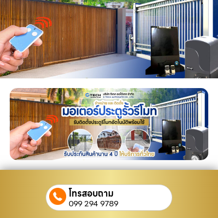
โทรสอบถาม
099 294 9789