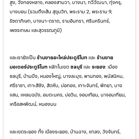
สูง, วังทองหลาง, คลองสามวา, บางนา, ทวีวัฒนา, ทุ่งครุ,
บางบอน (รวมถึงเส้น สุขุมวิท, พระราม 2, พระราม 9,
รัชดาภิเษก, บางนา-ตราด,
รามอินทรา, ศรีนครินทร์,
เพชรเกษม และสุวรรณภูมิ)
และเรายังเป็น
ร้านขายอะไหล่ประตูรีโมท
และ
ร้านขาย
มอเตอร์ประตูรีโมท
หล
ักในเขต
ชลบุรี
และ
ระยอง
:
เมือง
ชลบุรี, บ้านบึง, หนองใหญ่, บางล
ะมุง, พานทอง, พนัสนิคม,
ศรีราชา, เกาะสีชัง, สัต
หีบ, บ่อทอง, เกาะจันทร์, พัทยา, บาง
แสน, แหลมฉบัง, อมตะนคร, บ่อวิน, จอมเทียน, นาจอมเทียน,
เครือสหพัฒน์, หนองมน
และเขตระยอง ทั้ง เมืองระยอง, บ้านฉาง, แกลง, วังจันทร์,