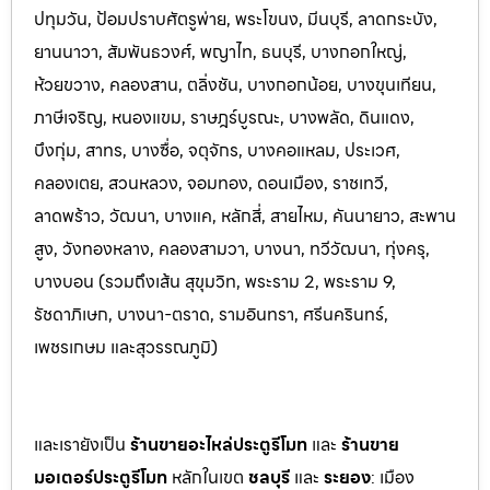
ปทุมวัน, ป้อมปราบศัตรูพ่าย, พระโขนง, มีนบุรี, ลาดกระบัง,
ยานนาวา, สัมพันธวงศ์, พญาไท, ธนบุรี, บางกอกใหญ่,
ห้วยขวาง, คลองสาน, ตลิ่งชัน, บางกอกน้อย, บางขุนเทียน,
ภาษีเจริญ, หนองแขม, ราษฎร์บูรณะ, บางพลัด, ดินแดง,
บึงกุ่ม, สาทร, บางซื่อ, จตุจักร, บางคอแหลม, ประเว
ศ,
คลองเตย, สวนหลวง, จอมทอง, ดอนเมือง, ราชเทวี,
ลาดพร้าว, วัฒนา, บางแค, หลักสี่, สายไหม, คันนายาว, สะพาน
สูง, วังทองหลาง, คลองสามวา, บางนา, ทวีวัฒนา, ทุ่งครุ,
บางบอน (รวมถึงเส้น สุขุมวิท, พระราม 2, พระราม 9,
รัชดาภิเษก, บางนา-ตราด,
รามอินทรา, ศรีนครินทร์,
เพชรเกษม และสุวรรณภูมิ)
และเรายังเป็น
ร้านขายอะไหล่ประตูรีโมท
และ
ร้านขาย
มอเตอร์ประตูรีโมท
หล
ักในเขต
ชลบุรี
และ
ระยอง
:
เมือง