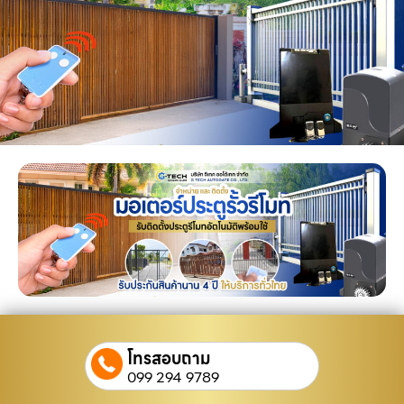
โทรสอบถาม
099 294 9789