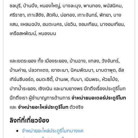
ชลบุรี, บ้านบึง, หนองใหญ่, บางล
ะมุง, พานทอง, พนัสนิคม,
ศรีราชา, เกาะสีชัง, สัต
หีบ, บ่อทอง, เกาะจันทร์, พัทยา, บาง
แสน, แหลมฉบัง, อมตะนคร, บ่อวิน, จอมเทียน, นาจอมเทียน,
เครือสหพัฒน์, หนองมน
และเขตระยอง ทั้ง เมืองระยอง, บ้านฉาง, แกลง, วังจันทร์,
บ้านค่าย, ปลวกแดง, เขาชะเมา, นิคมพัฒนา, มาบตาพุด, อีส
เทิร์นซีบอร์ด, อมตะซิตี้, บ้านเพ, ทับมา, เนินพระ, ห้วยโป่ง,
ปากน้ำระยอง, เชิงเนิน และมาบยางพร นึกถึงเรื่องประตูรีโมท
นึกถึงเรา ผู้ชำนาญการด้านการ
จำหน่ายมอเตอร์ประตูรีโมท
และ
จำหน่ายอะไหล่ประตูรีโมท
ตัวจริง
ลิงก์ที่เกี่ยวข้อง
จำหน่ายอะไหล่ประตูรีโมทบางแค