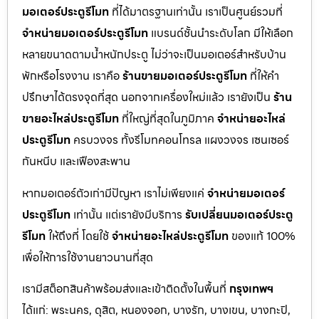
มอเตอร์ประตูรีโมท
ที่ได้มาตรฐานเท่านั้น เราเป็นศูนย์รวมที่
จำหน่ายมอเตอร์ประตูรีโมท
แบรนด์ชั้นนำระดับโลก มีให้เลือก
หลายขนาดตามน้ำหนักประตู ไม่ว่าจะเป็นมอเตอร์สำหรับบ้าน
พักหรือโรงงาน เราคือ
ร้านขายมอเตอร์ประตูรีโมท
ที่ให้คำ
ปรึกษาได้ตรงจุดที่สุด นอกจากเครื่องใหม่แล้ว เรายังเป็น
ร้าน
ขายอะไหล่ประตูรีโมท
ที่ใหญ่ที่สุดในภูมิภาค
จำหน่ายอะไหล่
ประตูรีโมท
ครบวงจร ทั้งรีโมทคอนโทรล แผงวงจร เซนเซอร์
กันหนีบ และเฟืองสะพาน
หากมอเตอร์ตัวเก่ามีปัญหา เราไม่เพียงแค่
จำหน่ายมอเตอร์
ประตูรีโมท
เท่านั้น แต่เรายังมีบริการ
รับเปลี่ยนมอเตอร์ประตู
รีโมท
ให้ถึงที่ โดยใช้
จำหน่ายอะไหล่ประตูรีโมท
ของแท้ 100%
เพื่อให้การใช้งานยาวนานที่สุด
เรามีสต็อกสินค้าพร้อมส่งและเข้าติดตั้งในพื้นที่
กรุงเทพฯ
ได้แก่: พระนคร, ดุสิต, หนองจอก, บางรัก, บางเขน, บางกะปิ,