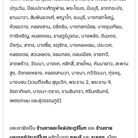
ปทุมวัน, ป้อมปราบศัตรูพ่าย, พระโขนง, มีนบุรี, ลาดกระบัง,
ยานนาวา, สัมพันธวงศ์, พญาไท, ธนบุรี, บางกอกใหญ่,
ห้วยขวาง, คลองสาน, ตลิ่งชัน, บางกอกน้อย, บางขุนเทียน,
ภาษีเจริญ, หนองแขม, ราษฎร์บูรณะ, บางพลัด, ดินแดง,
บึงกุ่ม, สาทร, บางซื่อ, จตุจักร, บางคอแหลม, ประเว
ศ,
คลองเตย, สวนหลวง, จอมทอง, ดอนเมือง, ราชเทวี,
ลาดพร้าว, วัฒนา, บางแค, หลักสี่, สายไหม, คันนายาว, สะพาน
สูง, วังทองหลาง, คลองสามวา, บางนา, ทวีวัฒนา, ทุ่งครุ,
บางบอน (รวมถึงเส้น สุขุมวิท, พระราม 2, พระราม 9,
รัชดาภิเษก, บางนา-ตราด,
รามอินทรา, ศรีนครินทร์,
เพชรเกษม และสุวรรณภูมิ)
และเรายังเป็น
ร้านขายอะไหล่ประตูรีโมท
และ
ร้านขาย
มอเตอร์ประตูรีโมท
หล
ักในเขต
ชลบุรี
และ
ระยอง
:
เมือง