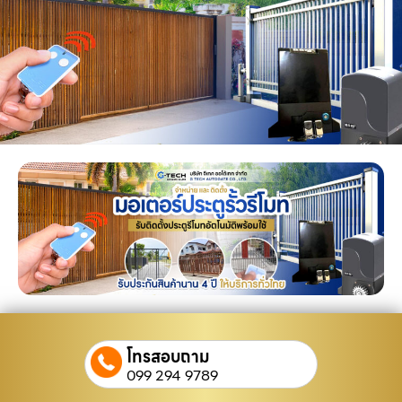
โทรสอบถาม
099 294 9789