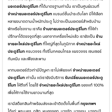
มอเตอร์ประตูรีโมท
ที่ได้มาตรฐานเท่านั้น เราเป็นศูนย์รวมที่
จำหน่ายมอเตอร์ประตูรีโมท
แบรนด์ชั้นนำระดับโลก มีให้เลือก
หลายขนาดตามน้ำหนักประตู ไม่ว่าจะเป็นมอเตอร์สำหรับบ้าน
พักหรือโรงงาน เราคือ
ร้านขายมอเตอร์ประตูรีโมท
ที่ให้คำ
ปรึกษาได้ตรงจุดที่สุด นอกจากเครื่องใหม่แล้ว เรายังเป็น
ร้าน
ขายอะไหล่ประตูรีโมท
ที่ใหญ่ที่สุดในภูมิภาค
จำหน่ายอะไหล่
ประตูรีโมท
ครบวงจร ทั้งรีโมทคอนโทรล แผงวงจร เซนเซอร์
กันหนีบ และเฟืองสะพาน
หากมอเตอร์ตัวเก่ามีปัญหา เราไม่เพียงแค่
จำหน่ายมอเตอร์
ประตูรีโมท
เท่านั้น แต่เรายังมีบริการ
รับเปลี่ยนมอเตอร์ประตู
รีโมท
ให้ถึงที่ โดยใช้
จำหน่ายอะไหล่ประตูรีโมท
ของแท้ 100%
เพื่อให้การใช้งานยาวนานที่สุด
เรามีสต็อกสินค้าพร้อมส่งและเข้าติดตั้งในพื้นที่
กรุงเทพฯ
ได้แก่: พระนคร, ดุสิต, หนองจอก, บางรัก, บางเขน, บางกะปิ,