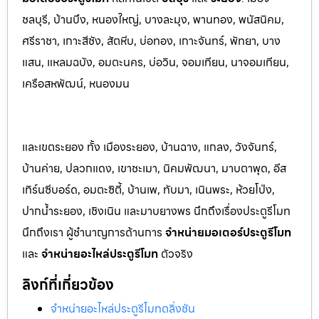
ชลบุรี, บ้านบึง, หนองใหญ่, บางล
ะมุง, พานทอง, พนัสนิคม,
ศรีราชา, เกาะสีชัง, สัต
หีบ, บ่อทอง, เกาะจันทร์, พัทยา, บาง
แสน, แหลมฉบัง, อมตะนคร, บ่อวิน, จอมเทียน, นาจอมเทียน,
เครือสหพัฒน์, หนองมน
และเขตระยอง ทั้ง เมืองระยอง, บ้านฉาง, แกลง, วังจันทร์,
บ้านค่าย, ปลวกแดง, เขาชะเมา, นิคมพัฒนา, มาบตาพุด, อีส
เทิร์นซีบอร์ด, อมตะซิตี้, บ้านเพ, ทับมา, เนินพระ, ห้วยโป่ง,
ปากน้ำระยอง, เชิงเนิน และมาบยางพร นึกถึงเรื่องประตูรีโมท
นึกถึงเรา ผู้ชำนาญการด้านการ
จำหน่ายมอเตอร์ประตูรีโมท
และ
จำหน่ายอะไหล่ประตูรีโมท
ตัวจริง
ลิงก์ที่เกี่ยวข้อง
จำหน่ายอะไหล่ประตูรีโมทตลิ่งชัน