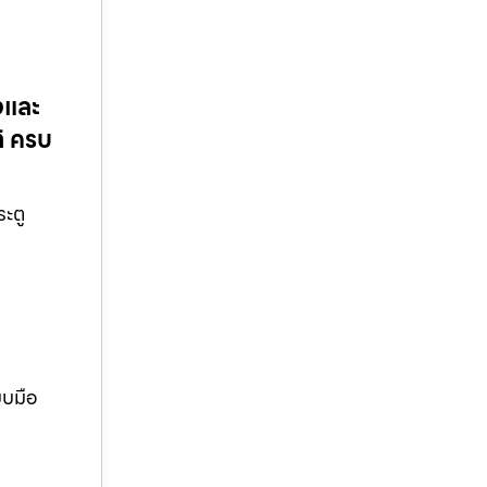
งและ
ติ ครบ
ระตู
บบมือ