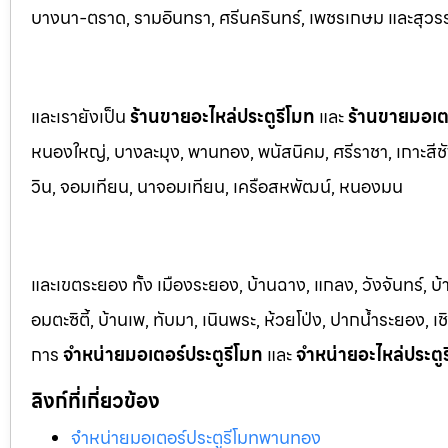
บางนา-ตราด,
รามอินทรา, ศรีนครินทร์, เพชรเกษม และสุวร
และเรายังเป็น
ร้านขายอะไหล่ประตูรีโมท
และ
ร้านขายมอเตอ
หนองใหญ่, บางล
ะมุง, พานทอง, พนัสนิคม, ศรีราชา, เกาะสีชั
วิน, จอมเทียน, นาจอมเทียน, เครือสหพัฒน์, หนองมน
และเขตระยอง ทั้ง เมืองระยอง, บ้านฉาง, แกลง, วังจันทร์, บ
อมตะซิตี้, บ้านเพ, ทับมา, เนินพระ, ห้วยโป่ง, ปากน้ำระยอง,
การ
จำหน่ายมอเตอร์ประตูรีโมท
และ
จำหน่ายอะไหล่ประตู
ลิงก์ที่เกี่ยวข้อง
จำหน่ายมอเตอร์ประตูรีโมทพานทอง