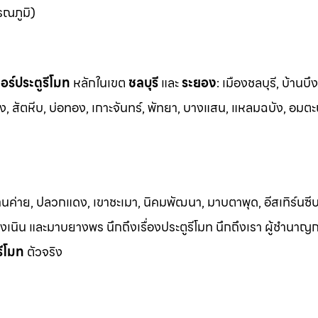
รณภูมิ)
ร์ประตูรีโมท
หล
ักในเขต
ชลบุรี
และ
ระยอง
:
เมืองชลบุรี, บ้านบึง
ง, สัต
หีบ, บ่อทอง, เกาะจันทร์, พัทยา, บางแสน, แหลมฉบัง, อมตะ
้านค่าย, ปลวกแดง, เขาชะเมา, นิคมพัฒนา, มาบตาพุด, อีสเทิร์นซีบ
 เชิงเนิน และมาบยางพร นึกถึงเรื่องประตูรีโมท นึกถึงเรา ผู้ชำนาญ
รีโมท
ตัวจริง