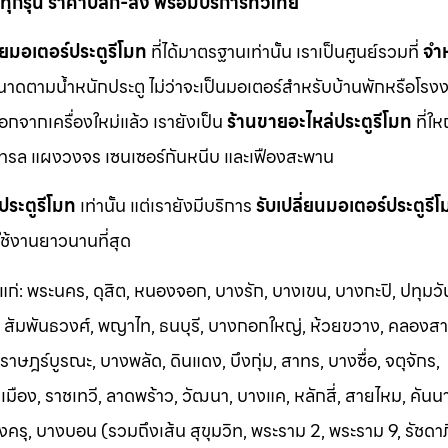
ุกรุ่น ราคาปลีก-ส่ง พร้อมบริการทั่วไทย
ยมอเตอร์ประตูรีโมท
ที่ได้มาตรฐานเท่านั้น เราเป็นศูนย์รวมที่
จำ
นาดตามน้ำหนักประตู ไม่ว่าจะเป็นมอเตอร์สำหรับบ้านพักหรือโรงง
นอกจากเครื่องใหม่แล้ว เรายังเป็น
ร้านขายอะไหล่ประตูรีโมท
ที่ให
ทรล แผงวงจร เซนเซอร์กันหนีบ และเฟืองสะพาน
ประตูรีโมท
เท่านั้น แต่เรายังมีบริการ
รับเปลี่ยนมอเตอร์ประตูรี
ช้งานยาวนานที่สุด
้แก่: พระนคร, ดุสิต, หนองจอก, บางรัก, บางเขน, บางกะปิ, ปทุมวั
า, สัมพันธวงศ์, พญาไท, ธนบุรี, บางกอกใหญ่, ห้วยขวาง, คลองสา
าษฎร์บูรณะ, บางพลัด, ดินแดง, บึงกุ่ม, สาทร, บางซื่อ, จตุจักร,
อง, ราชเทวี, ลาดพร้าว, วัฒนา, บางแค, หลักสี่, สายไหม, คันน
ครุ, บางบอน (รวมถึงเส้น สุขุมวิท, พระราม 2, พระราม 9, รัชดา