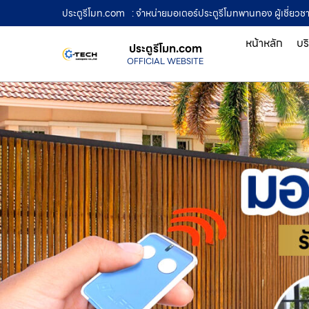
ประตูรีโมท.com
: จำหน่ายมอเตอร์ประตูรีโมทพานทอง ผู้เชี่ยว
หน้าหลัก
บร
ประตูรีโมท.com
OFFICIAL WEBSITE