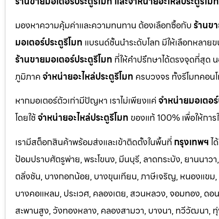
ร้านขายมอเตอร์ประตูรีโมท และจำหน่ายอะไหล่ประตูรีโมทท
มองหาความคุ้มค่าและความทนทาน ต้องเลือกซื้อกับ
ร้านขา
มอเตอร์ประตูรีโมท
แบรนด์ชั้นนำระดับโลก มีให้เลือกหลายข
ร้านขายมอเตอร์ประตูรีโมท
ที่ให้คำปรึกษาได้ตรงจุดที่สุด 
ภูมิภาค
จำหน่ายอะไหล่ประตูรีโมท
ครบวงจร ทั้งรีโมทคอนโ
หากมอเตอร์ตัวเก่ามีปัญหา เราไม่เพียงแค่
จำหน่ายมอเตอร์
โดยใช้
จำหน่ายอะไหล่ประตูรีโมท
ของแท้ 100% เพื่อให้การใ
เรามีสต็อกสินค้าพร้อมส่งและเข้าติดตั้งในพื้นที่
กรุงเทพฯ
ได
ป้อมปราบศัตรูพ่าย, พระโขนง, มีนบุรี, ลาดกระบัง, ยานนาว
ตลิ่งชัน, บางกอกน้อย, บางขุนเทียน, ภาษีเจริญ, หนองแขม, ร
บางคอแหลม, ประเว
ศ, คลองเตย, สวนหลวง, จอมทอง, ดอนเมื
สะพานสูง, วังทองหลาง, คลองสามวา, บางนา, ทวีวัฒนา, ทุ่ง