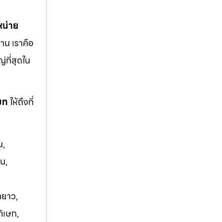
หน่าย
าน เราคือ
ญ่ที่สุดใน
โมท
ให้ถึงที่
น,
น,
ายาว,
ภิเษก,