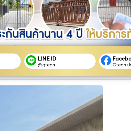
LINE ID
Faceb
@gtech
Gtech ปร