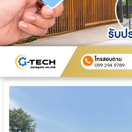
โทรสอบถาม
099 294 9789