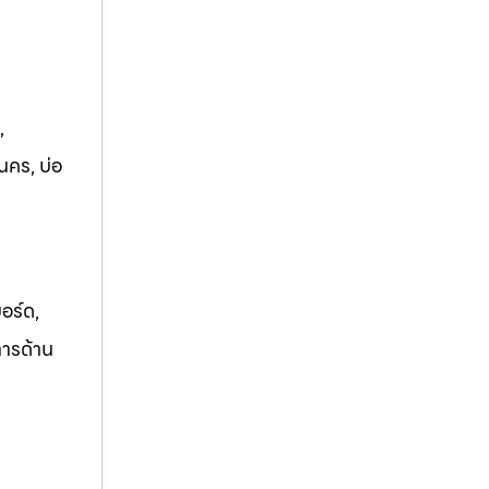
,
นคร, บ่อ
อร์ด,
การด้าน