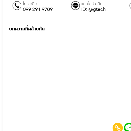
โทร คลิก
แอดไลน์ คลิก
099 294 9789
ID: @gtech
บทความที่คล้ายกัน