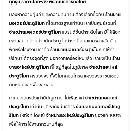
ทุกรุ่น ราคาปลีก-ส่ง พร้อมบริการทั่วไทย
มองหาความคุ้มค่าและความทนทาน ต้องเลือกซื้อกับ
ร้านขาย
มอเตอร์ประตูรีโมท
ที่ได้มาตรฐานเท่านั้น เราเป็นศูนย์รวมที่
จำหน่ายมอเตอร์ประตูรีโมท
แบรนด์ชั้นนำระดับโลก มีให้เลือก
หลายขนาดตามน้ำหนักประตู ไม่ว่าจะเป็นมอเตอร์สำหรับบ้าน
พักหรือโรงงาน เราคือ
ร้านขายมอเตอร์ประตูรีโมท
ที่ให้คำ
ปรึกษาได้ตรงจุดที่สุด นอกจากเครื่องใหม่แล้ว เรายังเป็น
ร้าน
ขายอะไหล่ประตูรีโมท
ที่ใหญ่ที่สุดในภูมิภาค
จำหน่ายอะไหล่
ประตูรีโมท
ครบวงจร ทั้งรีโมทคอนโทรล แผงวงจร เซนเซอร์
กันหนีบ และเฟืองสะพาน
หากมอเตอร์ตัวเก่ามีปัญหา เราไม่เพียงแค่
จำหน่ายมอเตอร์
ประตูรีโมท
เท่านั้น แต่เรายังมีบริการ
รับเปลี่ยนมอเตอร์ประตู
รีโมท
ให้ถึงที่ โดยใช้
จำหน่ายอะไหล่ประตูรีโมท
ของแท้ 100%
เพื่อให้การใช้งานยาวนานที่สุด