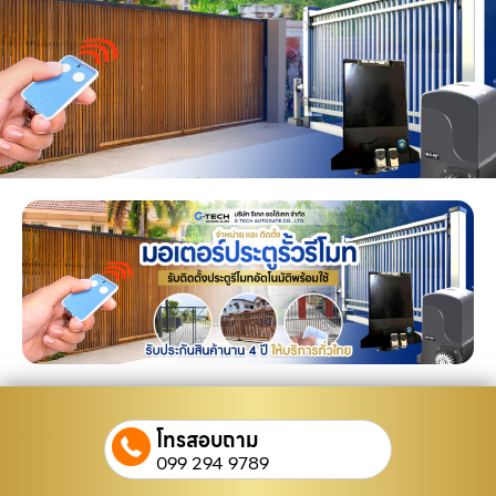
โทรสอบถาม
099 294 9789