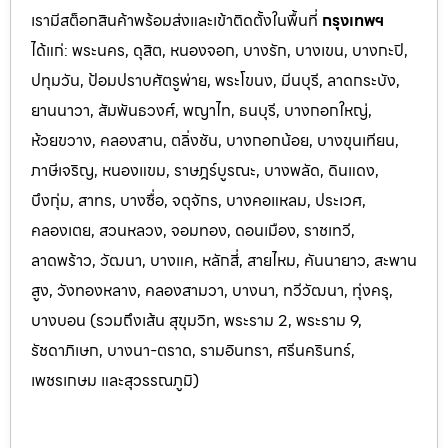
เรามีสต็อกสินค้าพร้อมส่งและเข้าติดตั้งในพื้นที่
กรุงเทพฯ
ได้แก่: พระนคร, ดุสิต, หนองจอก, บางรัก, บางเขน, บางกะปิ,
ปทุมวัน, ป้อมปราบศัตรูพ่าย, พระโขนง, มีนบุรี, ลาดกระบัง,
ยานนาวา, สัมพันธวงศ์, พญาไท, ธนบุรี, บางกอกใหญ่,
ห้วยขวาง, คลองสาน, ตลิ่งชัน, บางกอกน้อย, บางขุนเทียน,
ภาษีเจริญ, หนองแขม, ราษฎร์บูรณะ, บางพลัด, ดินแดง,
บึงกุ่ม, สาทร, บางซื่อ, จตุจักร, บางคอแหลม, ประเว
ศ,
คลองเตย, สวนหลวง, จอมทอง, ดอนเมือง, ราชเทวี,
ลาดพร้าว, วัฒนา, บางแค, หลักสี่, สายไหม, คันนายาว, สะพาน
สูง, วังทองหลาง, คลองสามวา, บางนา, ทวีวัฒนา, ทุ่งครุ,
บางบอน (รวมถึงเส้น สุขุมวิท, พระราม 2, พระราม 9,
รัชดาภิเษก, บางนา-ตราด,
รามอินทรา, ศรีนครินทร์,
เพชรเกษม และสุวรรณภูมิ)