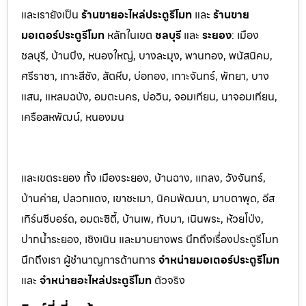
และเรายังเป็น
ร้านขายอะไหล่ประตูรีโมท
และ
ร้านขาย
มอเตอร์ประตูรีโมท
หล
ักในเขต
ชลบุรี
และ
ระยอง
:
เมือง
ชลบุรี, บ้านบึง, หนองใหญ่, บางล
ะมุง, พานทอง, พนัสนิคม,
ศรีราชา, เกาะสีชัง, สัต
หีบ, บ่อทอง, เกาะจันทร์, พัทยา, บาง
แสน, แหลมฉบัง, อมตะนคร, บ่อวิน, จอมเทียน, นาจอมเทียน,
เครือสหพัฒน์, หนองมน
และเขตระยอง ทั้ง เมืองระยอง, บ้านฉาง, แกลง, วังจันทร์,
บ้านค่าย, ปลวกแดง, เขาชะเมา, นิคมพัฒนา, มาบตาพุด, อีส
เทิร์นซีบอร์ด, อมตะซิตี้, บ้านเพ, ทับมา, เนินพระ, ห้วยโป่ง,
ปากน้ำระยอง, เชิงเนิน และมาบยางพร นึกถึงเรื่องประตูรีโมท
นึกถึงเรา ผู้ชำนาญการด้านการ
จำหน่ายมอเตอร์ประตูรีโมท
และ
จำหน่ายอะไหล่ประตูรีโมท
ตัวจริง