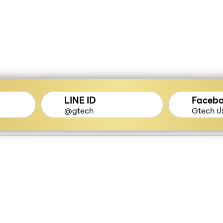
LINE ID
Faceb
@gtech
Gtech ปร