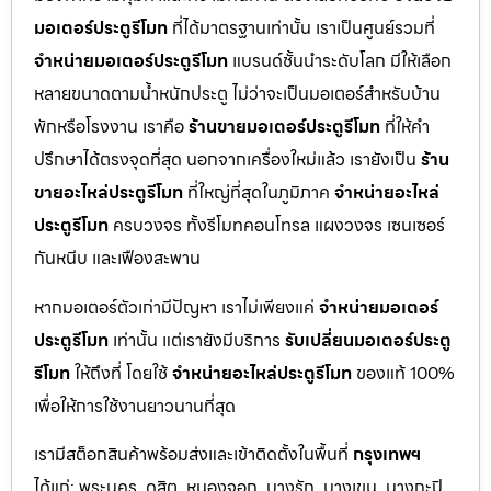
มอเตอร์ประตูรีโมท
ที่ได้มาตรฐานเท่านั้น เราเป็นศูนย์รวมที่
จำหน่ายมอเตอร์ประตูรีโมท
แบรนด์ชั้นนำระดับโลก มีให้เลือก
หลายขนาดตามน้ำหนักประตู ไม่ว่าจะเป็นมอเตอร์สำหรับบ้าน
พักหรือโรงงาน เราคือ
ร้านขายมอเตอร์ประตูรีโมท
ที่ให้คำ
ปรึกษาได้ตรงจุดที่สุด นอกจากเครื่องใหม่แล้ว เรายังเป็น
ร้าน
ขายอะไหล่ประตูรีโมท
ที่ใหญ่ที่สุดในภูมิภาค
จำหน่ายอะไหล่
ประตูรีโมท
ครบวงจร ทั้งรีโมทคอนโทรล แผงวงจร เซนเซอร์
กันหนีบ และเฟืองสะพาน
หากมอเตอร์ตัวเก่ามีปัญหา เราไม่เพียงแค่
จำหน่ายมอเตอร์
ประตูรีโมท
เท่านั้น แต่เรายังมีบริการ
รับเปลี่ยนมอเตอร์ประตู
รีโมท
ให้ถึงที่ โดยใช้
จำหน่ายอะไหล่ประตูรีโมท
ของแท้ 100%
เพื่อให้การใช้งานยาวนานที่สุด
เรามีสต็อกสินค้าพร้อมส่งและเข้าติดตั้งในพื้นที่
กรุงเทพฯ
ได้แก่: พระนคร, ดุสิต, หนองจอก, บางรัก, บางเขน, บางกะปิ,