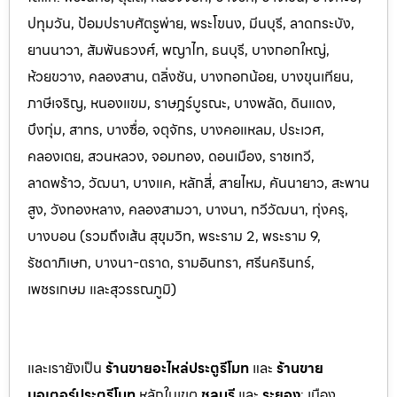
ปทุมวัน, ป้อมปราบศัตรูพ่าย, พระโขนง, มีนบุรี, ลาดกระบัง,
ยานนาวา, สัมพันธวงศ์, พญาไท, ธนบุรี, บางกอกใหญ่,
ห้วยขวาง, คลองสาน, ตลิ่งชัน, บางกอกน้อย, บางขุนเทียน,
ภาษีเจริญ, หนองแขม, ราษฎร์บูรณะ, บางพลัด, ดินแดง,
บึงกุ่ม, สาทร, บางซื่อ, จตุจักร, บางคอแหลม, ประเว
ศ,
คลองเตย, สวนหลวง, จอมทอง, ดอนเมือง, ราชเทวี,
ลาดพร้าว, วัฒนา, บางแค, หลักสี่, สายไหม, คันนายาว, สะพาน
สูง, วังทองหลาง, คลองสามวา, บางนา, ทวีวัฒนา, ทุ่งครุ,
บางบอน (รวมถึงเส้น สุขุมวิท, พระราม 2, พระราม 9,
รัชดาภิเษก, บางนา-ตราด,
รามอินทรา, ศรีนครินทร์,
เพชรเกษม และสุวรรณภูมิ)
และเรายังเป็น
ร้านขายอะไหล่ประตูรีโมท
และ
ร้านขาย
มอเตอร์ประตูรีโมท
หล
ักในเขต
ชลบุรี
และ
ระยอง
:
เมือง