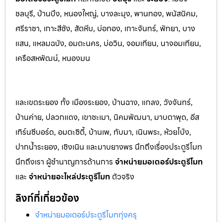
ชลบุรี, บ้านบึง, หนองใหญ่, บางล
ะมุง, พานทอง, พนัสนิคม,
ศรีราชา, เกาะสีชัง, สัต
หีบ, บ่อทอง, เกาะจันทร์, พัทยา, บาง
แสน, แหลมฉบัง, อมตะนคร, บ่อวิน, จอมเทียน, นาจอมเทียน,
เครือสหพัฒน์, หนองมน
และเขตระยอง ทั้ง เมืองระยอง, บ้านฉาง, แกลง, วังจันทร์,
บ้านค่าย, ปลวกแดง, เขาชะเมา, นิคมพัฒนา, มาบตาพุด, อีส
เทิร์นซีบอร์ด, อมตะซิตี้, บ้านเพ, ทับมา, เนินพระ, ห้วยโป่ง,
ปากน้ำระยอง, เชิงเนิน และมาบยางพร นึกถึงเรื่องประตูรีโมท
นึกถึงเรา ผู้ชำนาญการด้านการ
จำหน่ายมอเตอร์ประตูรีโมท
และ
จำหน่ายอะไหล่ประตูรีโมท
ตัวจริง
ลิงก์ที่เกี่ยวข้อง
จำหน่ายมอเตอร์ประตูรีโมททุ่งครุ