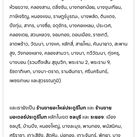
ห้วยขวาง, คลองสาน, ตลิ่งชัน, บางกอกน้อย, บางขุนเทียน,
ภาษีเจริญ, หนองแขม, ราษฎร์บูรณะ, บางพลัด, ดินแดง,
บึงกุ่ม, สาทร, บางซื่อ, จตุจักร, บางคอแหลม, ประเว
ศ,
คลองเตย, สวนหลวง, จอมทอง, ดอนเมือง, ราชเทวี,
ลาดพร้าว, วัฒนา, บางแค, หลักสี่, สายไหม, คันนายาว, สะพาน
สูง, วังทองหลาง, คลองสามวา, บางนา, ทวีวัฒนา, ทุ่งครุ,
บางบอน (รวมถึงเส้น สุขุมวิท, พระราม 2, พระราม 9,
รัชดาภิเษก, บางนา-ตราด,
รามอินทรา, ศรีนครินทร์,
เพชรเกษม และสุวรรณภูมิ)
และเรายังเป็น
ร้านขายอะไหล่ประตูรีโมท
และ
ร้านขาย
มอเตอร์ประตูรีโมท
หล
ักในเขต
ชลบุรี
และ
ระยอง
:
เมือง
ชลบุรี, บ้านบึง, หนองใหญ่, บางล
ะมุง, พานทอง, พนัสนิคม,
ศรีราชา, เกาะสีชัง, สัต
หีบ, บ่อทอง, เกาะจันทร์, พัทยา, บาง