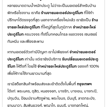
หลายขนาดตามน้ำหนักประตู ไม่ว่าจะเป็นมอเตอร์สำหรับบ้าน
พักหรือโรงงาน เราคือ
ร้านขายมอเตอร์ประตูรีโมท
ที่ให้คำ
ปรึกษาได้ตรงจุดที่สุด นอกจากเครื่องใหม่แล้ว เรายังเป็น
ร้าน
ขายอะไหล่ประตูรีโมท
ที่ใหญ่ที่สุดในภูมิภาค
จำหน่ายอะไหล่
ประตูรีโมท
ครบวงจร ทั้งรีโมทคอนโทรล แผงวงจร เซนเซอร์
กันหนีบ และเฟืองสะพาน
หากมอเตอร์ตัวเก่ามีปัญหา เราไม่เพียงแค่
จำหน่ายมอเตอร์
ประตูรีโมท
เท่านั้น แต่เรายังมีบริการ
รับเปลี่ยนมอเตอร์ประตู
รีโมท
ให้ถึงที่ โดยใช้
จำหน่ายอะไหล่ประตูรีโมท
ของแท้ 100%
เพื่อให้การใช้งานยาวนานที่สุด
เรามีสต็อกสินค้าพร้อมส่งและเข้าติดตั้งในพื้นที่
กรุงเทพฯ
ได้แก่: พระนคร, ดุสิต, หนองจอก, บางรัก, บางเขน, บางกะปิ,
ปทุมวัน, ป้อมปราบศัตรูพ่าย, พระโขนง, มีนบุรี, ลาดกระบัง,
ยานนาวา, สัมพันธวงศ์, พญาไท, ธนบุรี, บางกอกใหญ่,