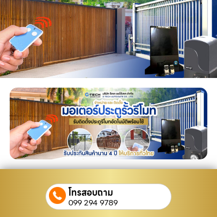
โทรสอบถาม
099 294 9789