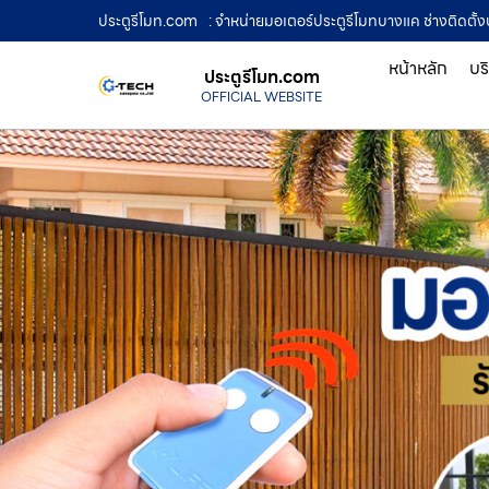
ประตูรีโมท.com
: จำหน่ายมอเตอร์ประตูรีโมทบางแค ช่างติดตั้งป
หน้าหลัก
บร
ประตูรีโมท.com
OFFICIAL WEBSITE