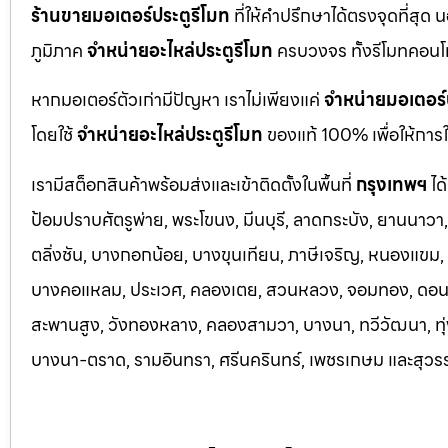
ร้านขายมอเตอร์ประตูรีโมท
ที่ให้คำปรึกษาได้ตรงจุดที่สุด 
ภูมิภาค
จำหน่ายอะไหล่ประตูรีโมท
ครบวงจร ทั้งรีโมทคอนโ
หากมอเตอร์ตัวเก่ามีปัญหา เราไม่เพียงแค่
จำหน่ายมอเตอร์
โดยใช้
จำหน่ายอะไหล่ประตูรีโมท
ของแท้ 100% เพื่อให้การใ
เรามีสต็อกสินค้าพร้อมส่งและเข้าติดตั้งในพื้นที่
กรุงเทพฯ
ได
ป้อมปราบศัตรูพ่าย, พระโขนง, มีนบุรี, ลาดกระบัง, ยานนาว
ตลิ่งชัน, บางกอกน้อย, บางขุนเทียน, ภาษีเจริญ, หนองแขม, ร
บางคอแหลม, ประเว
ศ, คลองเตย, สวนหลวง, จอมทอง, ดอนเมื
สะพานสูง, วังทองหลาง, คลองสามวา, บางนา, ทวีวัฒนา, ทุ่ง
บางนา-ตราด,
รามอินทรา, ศรีนครินทร์, เพชรเกษม และสุวร