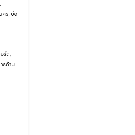
,
นคร, บ่อ
อร์ด,
การด้าน