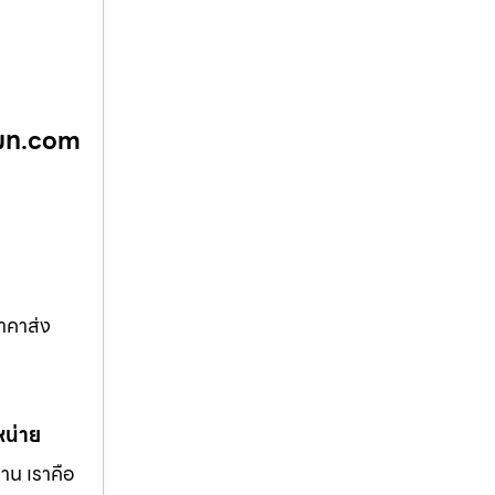
ีโมท.com
าคาส่ง
หน่าย
าน เราคือ