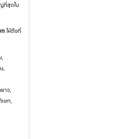
ญ่ที่สุดใน
โมท
ให้ถึงที่
น,
น,
ายาว,
ภิเษก,