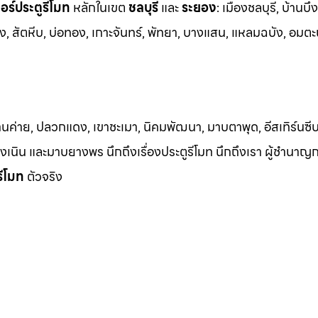
ร์ประตูรีโมท
หล
ักในเขต
ชลบุรี
และ
ระยอง
:
เมืองชลบุรี, บ้านบึง
ง, สัต
หีบ, บ่อทอง, เกาะจันทร์, พัทยา, บางแสน, แหลมฉบัง, อมตะ
้านค่าย, ปลวกแดง, เขาชะเมา, นิคมพัฒนา, มาบตาพุด, อีสเทิร์นซีบ
 เชิงเนิน และมาบยางพร นึกถึงเรื่องประตูรีโมท นึกถึงเรา ผู้ชำนาญ
รีโมท
ตัวจริง