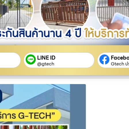
LINE ID
Faceb
@gtech
Gtech ปร