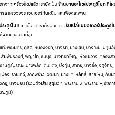
นอกจากเครื่องใหม่แล้ว เรายังเป็น
ร้านขายอะไหล่ประตูรีโมท
ที่ให
ทรล แผงวงจร เซนเซอร์กันหนีบ และเฟืองสะพาน
ประตูรีโมท
เท่านั้น แต่เรายังมีบริการ
รับเปลี่ยนมอเตอร์ประตูรี
ช้งานยาวนานที่สุด
้แก่: พระนคร, ดุสิต, หนองจอก, บางรัก, บางเขน, บางกะปิ, ปทุมวั
า, สัมพันธวงศ์, พญาไท, ธนบุรี, บางกอกใหญ่, ห้วยขวาง, คลองสา
าษฎร์บูรณะ, บางพลัด, ดินแดง, บึงกุ่ม, สาทร, บางซื่อ, จตุจักร,
อง, ราชเทวี, ลาดพร้าว, วัฒนา, บางแค, หลักสี่, สายไหม, คันน
ครุ, บางบอน (รวมถึงเส้น สุขุมวิท, พระราม 2, พระราม 9, รัชดา
รณภูมิ)