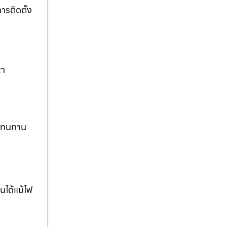
รติดตั้ง
หา
ง ทนทาน
นได้แม้ไฟ