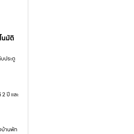
โนมัติ
ับประตู
 2 ปี และ
งบ้านพัก