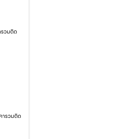
ารวมติด
าคารวมติด