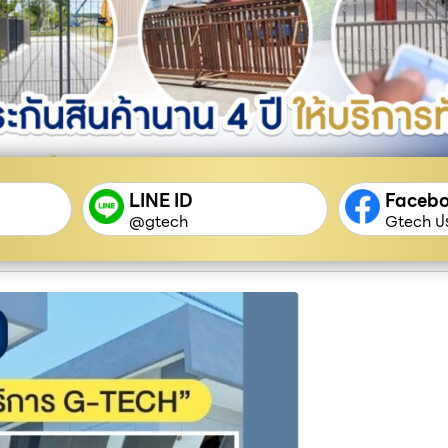
LINE ID
Faceb
@gtech
Gtech ปร