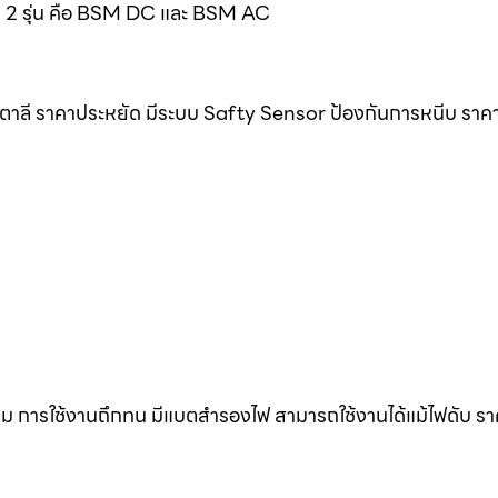
มด 2 รุ่น คือ BSM DC และ BSM AC
ิตาลี ราคาประหยัด มีระบบ Safty Sensor ป้องกันการหนีบ ราค
ดิม การใช้งานถึกทน มีแบตสำรองไฟ สามารถใช้งานได้แม้ไฟดับ ร